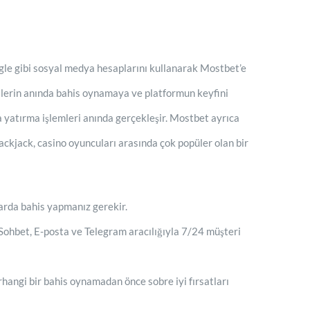
gle gibi sosyal medya hesaplarını kullanarak Mostbet’e
terilerin anında bahis oynamaya ve platformun keyfini
a yatırma işlemleri anında gerçekleşir. Mostbet ayrıca
ackjack, casino oyuncuları arasında çok popüler olan bir
larda bahis yapmanız gerekir.
 Sohbet, E-posta ve Telegram aracılığıyla 7/24 müşteri
rhangi bir bahis oynamadan önce sobre iyi fırsatları