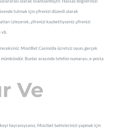
lararası olarak lisanslanmıştır. Hassas bilgilerinizi
üvende tutmak için şifrenizi düzenli olarak
ları izleyerek, şifrenizi kaybettiyseniz şifrenizi
 vb.
göreceksiniz. MostBet Casino’da ücretsiz oyun, gerçek
de mümkündür. Bunlar arasında telefon numarası, e-posta
ır Ve
hokeyi hayranıysanız, Mostbet bahislerinizi yapmak için