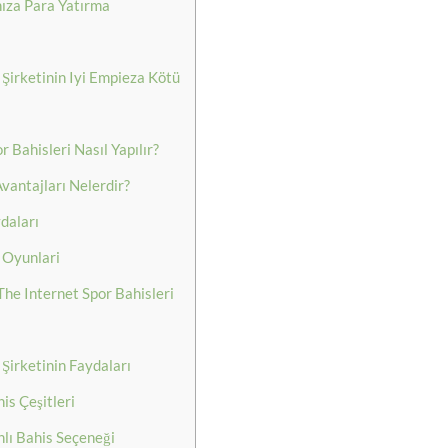
nıza Para Yatırma
Şirketinin Iyi Empieza Kötü
 Bahisleri Nasıl Yapılır?
vantajları Nelerdir?
daları
t Oyunlari
he Internet Spor Bahisleri
Şirketinin Faydaları
is Çeşitleri
lı Bahis Seçeneği