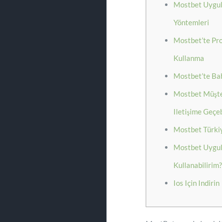
Mostbet Uygu
Yöntemleri
Mostbet’te Pr
Kullanma
Mostbet’te Bah
Mostbet Müşter
Iletişime Geçeb
Mostbet Türki
Mostbet Uygul
Kullanabilirim
Ios Için Indirin