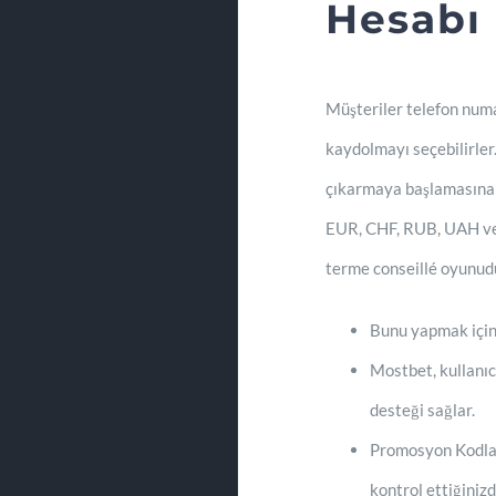
Hesabı
Müşteriler telefon numa
kaydolmayı seçebilirler.
çıkarmaya başlamasına o
EUR, CHF, RUB, UAH ve d
terme conseillé oyunu
Bunu yapmak için 
Mostbet, kullanıc
desteği sağlar.
Promosyon Kodları
kontrol ettiğiniz