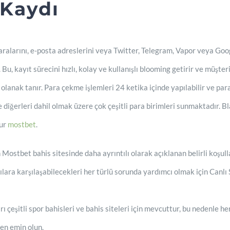
 Kaydı
ralarını, e-posta adreslerini veya Twitter, Telegram, Vapor veya Goo
 Bu, kayıt sürecini hızlı, kolay ve kullanışlı blooming getirir ve müş
lanak tanır. Para çekme işlemleri 24 ketika içinde yapılabilir ve par
iğerleri dahil olmak üzere çok çeşitli para birimleri sunmaktadır. Bl
dur
mostbet
.
Mostbet bahis sitesinde daha ayrıntılı olarak açıklanan belirli koşul
ılara karşılaşabilecekleri her türlü sorunda yardımcı olmak için Canlı
 çeşitli spor bahisleri ve bahis siteleri için mevcuttur, bu nedenle he
den emin olun.