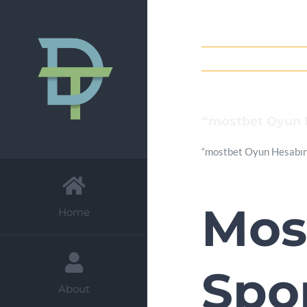
Skip
to
content
“mostbet Oyun H
“mostbet Oyun Hesabını
Most
Home
Spo
About