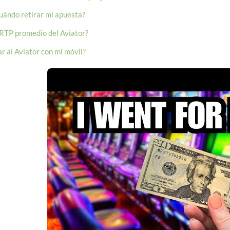
uándo retirar mi apuesta?
 RTP promedio del Aviator?
r al Aviator con mi móvil?