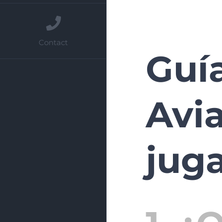
Contact
Guía
Avia
jug