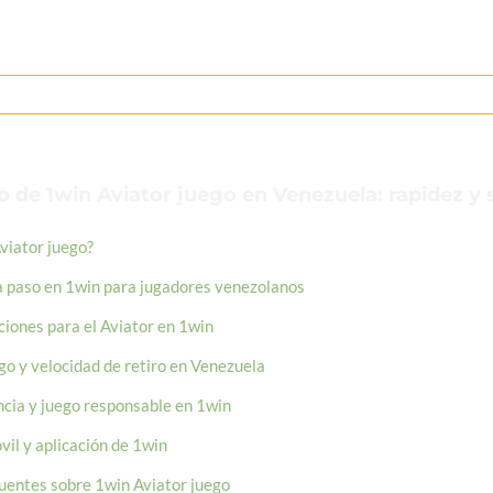
 de 1win Aviator juego en Venezuela: rapidez y
viator juego?
 a paso en 1win para jugadores venezolanos
iones para el Aviator en 1win
o y velocidad de retiro en Venezuela
encia y juego responsable en 1win
vil y aplicación de 1win
cuentes sobre 1win Aviator juego