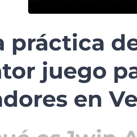
 práctica d
tor juego p
adores en V