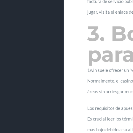
factura de servicio púb
jugar, visita el enlace d
3. 
para
1win suele ofrecer un “
Normalmente, el casino d
áreas sin arriesgar muc
Los requisitos de apues
Es crucial leer los tér
más bajo debido a su alt