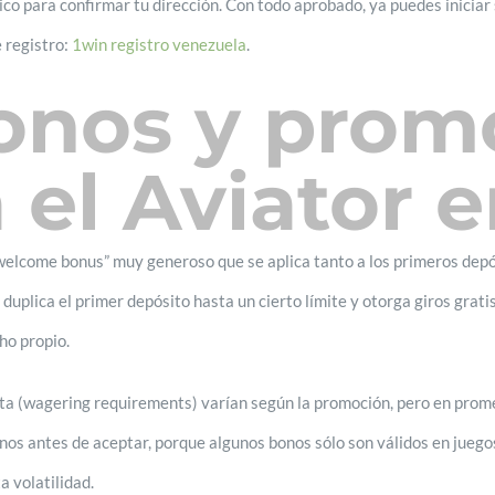
lico para confirmar tu dirección. Con todo aprobado, ya puedes inicia
e registro:
1win registro venezuela
.
Bonos y prom
 el Aviator 
welcome bonus” muy generoso que se aplica tanto a los primeros depó
uplica el primer depósito hasta un cierto límite y otorga giros gratis
ho propio.
ta (wagering requirements) varían según la promoción, pero en prome
minos antes de aceptar, porque algunos bonos sólo son válidos en jueg
a volatilidad.