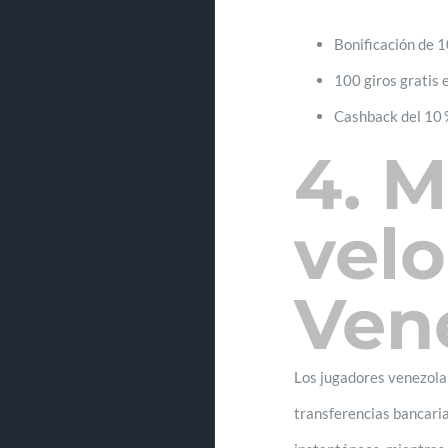
Bonificación de 
100 giros gratis 
Cashback del 10 
4. 
velo
Ven
Los jugadores venezolan
transferencias bancaria