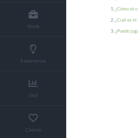
¿Cómo sé c
¿Cuál es el
Work
¿Puedo juga
Experience
Skill
Clients