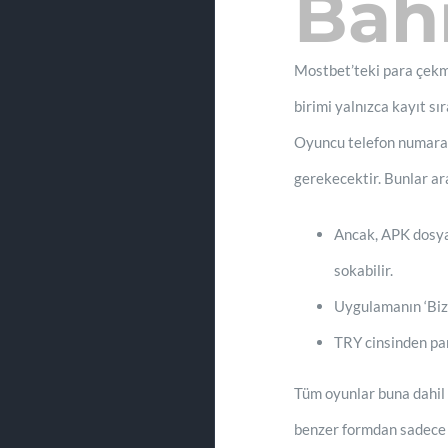
Bahi
Mostbet’teki para çekme 
birimi yalnızca kayıt sı
Oyuncu telefon numarası
gerekecektir. Bunlar ar
Ancak, APK dosyal
sokabilir.
Uygulamanın ‘Bize
TRY cinsinden par
Tüm oyunlar buna dahil 
benzer formdan sadece b