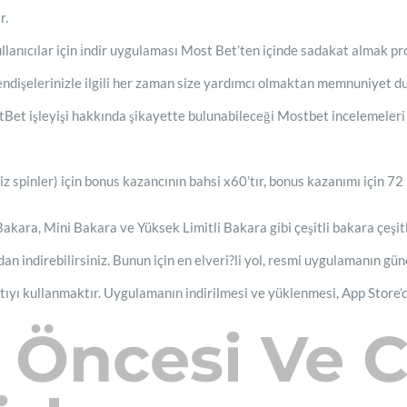
r.
llanıcılar için i̇ndir uygulaması Most Bet’ten içinde sadakat almak p
endişelerinizle ilgili her zaman size yardımcı olmaktan memnuniyet du
et işleyişi hakkında şikayette bulunabileceği Mostbet incelemeleri i
z spinler) için bonus kazancının bahsi x60’tır, bonus kazanımı için 72 k
akara, Mini Bakara ve Yüksek Limitli Bakara gibi çeşitli bakara çeşi
n indirebilirsiniz. Bunun için en elveri?li yol, resmi uygulamanın g
tıyı kullanmaktır. Uygulamanın indirilmesi ve yüklenmesi, App Store’
 Öncesi Ve C