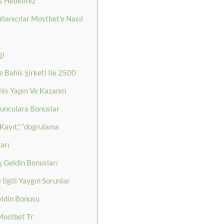
s Hedefiniz
llanıcılar Mostbet’e Nasıl
ği
 Bahis Şirketi Ile 2500
his Yapın Ve Kazanın
yunculara Bonuslar
 Kayıt,” “doğrulama
arı
 Geldin Bonusları
̇lgili Yaygın Sorunlar
ldin Bonusu
Mostbet Tr