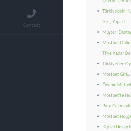
Çevrimiçi Bahi
Türkiye’deki Ku
Giriş Yapar?
Contact
Müşteri Deste
Mostbet Online
Tl’ye Kadar Ba
Türkiye’den O
Mostbet Giriş,
Ödeme Metodl
Mostbet’te Hoş
Para Çekmeyle I
Mostbet Hoşge
Kişisel Hesap 