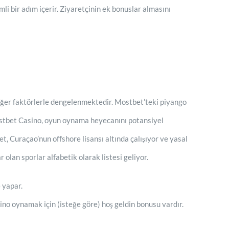
i bir adım içerir. Ziyaretçinin ek bonuslar almasını
k diğer faktörlerle dengelenmektedir. Mostbet’teki piyango
Mostbet Casino, oyun oynama heyecanını potansiyel
t, Curaçao’nun offshore lisansı altında çalışıyor ve yasal
lan sporlar alfabetik olarak listesi geliyor.
 yapar.
no oynamak için (isteğe göre) hoş geldin bonusu vardır.