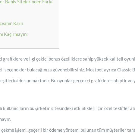
er Bahis Sitelerinden Farkı
isinin Karlı
nı Kaçırmayın:
çi grafiklere ve ilgi çekici bonus özelliklere sahip yüksek kaliteli oyu
eli seçenekler bulacağınıza güvenebilirsiniz. Mostbet ayrıca Classic 
çeşitlerini de sunmaktadır. Bu oyunlar gerçekçi grafiklere sahiptir ve y
 kullanıcıların bu şirketin sitesindeki etkinlikleri için özel teklifler
mayın.
çekme işlemi, geçerli bir ödeme yöntemi bulunan tüm müşteriler tara