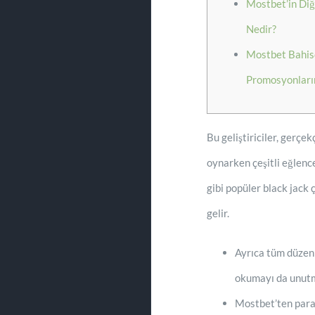
Mostbet’in Diğ
Nedir?
Mostbet Bahisç
Promosyonları
Bu geliştiriciler, gerçek
oynarken çeşitli eğlenc
gibi popüler black jack 
gelir.
Ayrıca tüm düzenli
okumayı da unut
Mostbet’ten para 