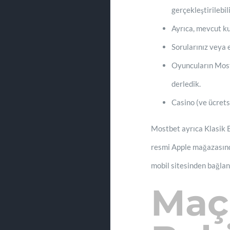
gerçekleştirilebili
Ayrıca, mevcut ku
Sorularınız veya 
Oyuncuların MostB
derledik.
Casino (ve ücretsi
Mostbet ayrıca Klasik B
resmi Apple mağazasında
mobil sitesinden bağlan
Maç