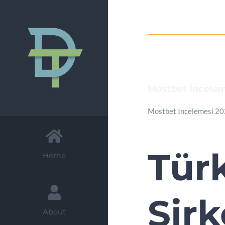
Skip
to
content
Mostbet İncelem
Mostbet İncelemesi 202
Türk
Home
Şirk
About