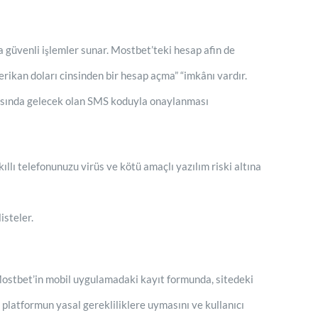
a güvenli işlemler sunar. Mostbet’teki hesap afin de
merikan doları cinsinden bir hesap açma” “imkânı vardır.
rasında gelecek olan SMS koduyla onaylanması
llı telefonunuzu virüs ve kötü amaçlı yazılım riski altına
isteler.
 Mostbet’in mobil uygulamadaki kayıt formunda, sitedeki
 platformun yasal gerekliliklere uymasını ve kullanıcı