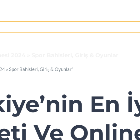
esi 2024 » Spor Bahisleri, Giriş & Oyunlar
4 » Spor Bahisleri, Giriş & Oyunlar”
iye’nin En İ
eti Ve Onlin