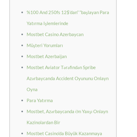
%100 And 250fs 12$’dan” “başlayan Para
Yatırma Işlemlerinde
Mostbet Casino Azerbaycan
Müşteri Yorumları
Mostbet Azerbaijan
Mostbet Aviator Tərəfindən Spribe
Azərbaycanda Accident Oyununu Onlayn
Oyna
Para Yatırma
Mostbet, Azərbaycanda Ən Yaxşı Onlayn
Kazinolardan Bir
Mostbet Casino’da Büyük Kazanmaya