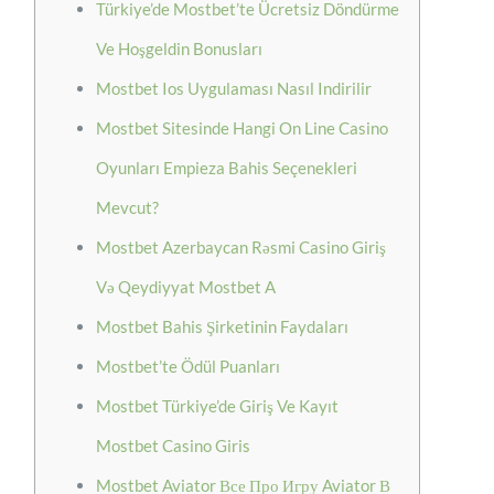
Türkiye’de Mostbet’te Ücretsiz Döndürme
Ve Hoşgeldin Bonusları
Mostbet Ios Uygulaması Nasıl Indirilir
Mostbet Sitesinde Hangi On Line Casino
Oyunları Empieza Bahis Seçenekleri
Mevcut?
Mostbet Azerbaycan Rəsmi Casino Giriş
Və Qeydiyyat Mostbet A
Mostbet Bahis Şirketinin Faydaları
Mostbet’te Ödül Puanları
Mostbet Türkiye’de Giriş Ve Kayıt
Mostbet Casino Giris
Mostbet Aviator Все Про Игру Aviator В