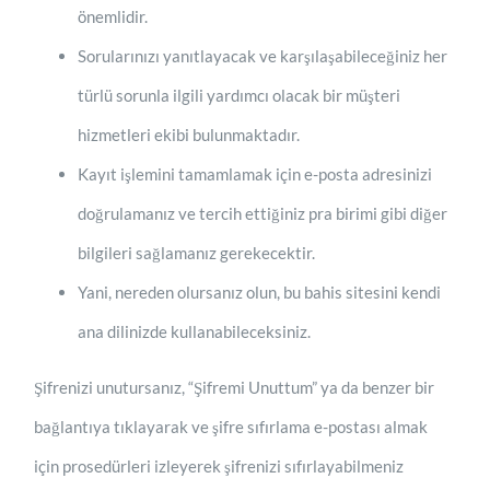
önemlidir.
Sorularınızı yanıtlayacak ve karşılaşabileceğiniz her
türlü sorunla ilgili yardımcı olacak bir müşteri
hizmetleri ekibi bulunmaktadır.
Kayıt işlemini tamamlamak için e-posta adresinizi
doğrulamanız ve tercih ettiğiniz pra birimi gibi diğer
bilgileri sağlamanız gerekecektir.
Yani, nereden olursanız olun, bu bahis sitesini kendi
ana dilinizde kullanabileceksiniz.
Şifrenizi unutursanız, “Şifremi Unuttum” ya da benzer bir
bağlantıya tıklayarak ve şifre sıfırlama e-postası almak
için prosedürleri izleyerek şifrenizi sıfırlayabilmeniz