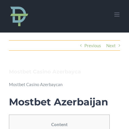
Skip
to
content
Previous
Next
Mostbet Casino Azerbayca
Mostbet Casino Azerbaycan
Mostbet Azerbaijan
Content