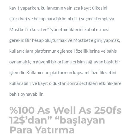
kayıt yaparken, kullanıcının yalnızca kayıt ülkesini
(Türkiye) ve hesap para birimini (TL) seçmesi empieza
Mostbet’in kural ve” “yönetmeliklerini kabul etmesi
gerekir. Bir hesap oluşturmak ve Mostbet’e giriş yapmak,
kullanıcılara platformun eğlenceli özelliklerine ve bahis
oynamak için güvenli bir ortama erişim sağlayan basit bir
işlemdir. Kullanıcılar, platformun kapsamlı özellik setini
kullanabilir ve kayıt olduktan sonra seçtikleri etkinliklere
bahis oynayabilir.
%100 As Well As 250fs
12$’dan” “başlayan
Para Yatırma