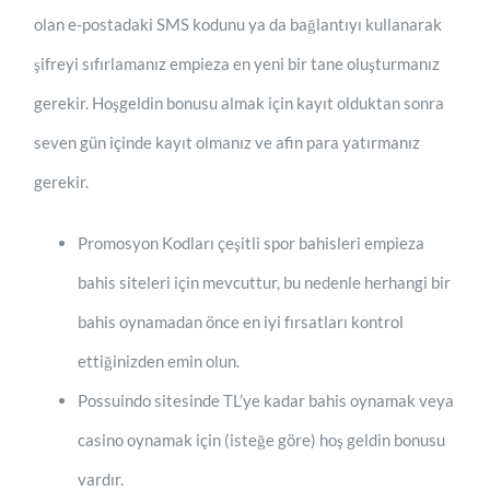
olan e-postadaki SMS kodunu ya da bağlantıyı kullanarak
şifreyi sıfırlamanız empieza en yeni bir tane oluşturmanız
gerekir. Hoşgeldin bonusu almak için kayıt olduktan sonra
seven gün içinde kayıt olmanız ve afin para yatırmanız
gerekir.
Promosyon Kodları çeşitli spor bahisleri empieza
bahis siteleri için mevcuttur, bu nedenle herhangi bir
bahis oynamadan önce en iyi fırsatları kontrol
ettiğinizden emin olun.
Possuindo sitesinde TL’ye kadar bahis oynamak veya
casino oynamak için (isteğe göre) hoş geldin bonusu
vardır.