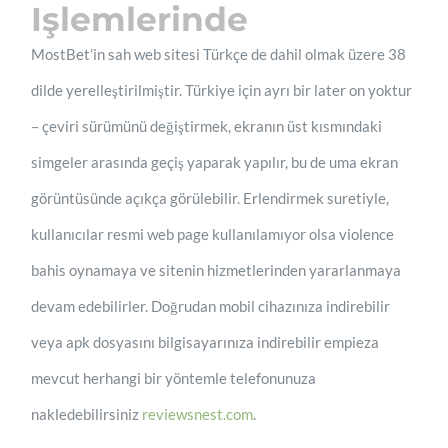
Işlemlerinde
MostBet’in sah web sitesi Türkçe de dahil olmak üzere 38
dilde yerelleştirilmiştir. Türkiye için ayrı bir later on yoktur
– çeviri sürümünü değiştirmek, ekranın üst kısmındaki
simgeler arasında geçiş yaparak yapılır, bu de uma ekran
görüntüsünde açıkça görülebilir. Erlendirmek suretiyle,
kullanıcılar resmi web page kullanılamıyor olsa violence
bahis oynamaya ve sitenin hizmetlerinden yararlanmaya
devam edebilirler. Doğrudan mobil cihazınıza indirebilir
veya apk dosyasını bilgisayarınıza indirebilir empieza
mevcut herhangi bir yöntemle telefonunuza
nakledebilirsiniz
reviewsnest.com
.