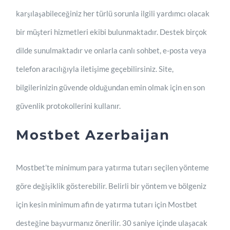
karşılaşabileceğiniz her türlü sorunla ilgili yardımcı olacak
bir müşteri hizmetleri ekibi bulunmaktadır. Destek birçok
dilde sunulmaktadır ve onlarla canlı sohbet, e-posta veya
telefon aracılığıyla iletişime geçebilirsiniz. Site,
bilgilerinizin güvende olduğundan emin olmak için en son
güvenlik protokollerini kullanır.
Mostbet Azerbaijan
Mostbet’te minimum para yatırma tutarı seçilen yönteme
göre değişiklik gösterebilir. Belirli bir yöntem ve bölgeniz
için kesin minimum afin de yatırma tutarı için Mostbet
desteğine başvurmanız önerilir. 30 saniye içinde ulaşacak