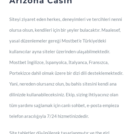
Arizona Casin
Siteyi ziyaret eden herkes, deneyimleri ve tercihleri nenni
olursa olsun, kendileri için bir şeyler bulacaktır. Maalesef,
yasal düzenlemeler gereği Mostbet’e Türkiye’deki
kullanıcılar ayna siteler üzerinden ulaşabilmektedir.
Mostbet İngilizce, İspanyolca, İtalyanca, Fransızca,
Portekizce dahil olmak üzere bir dizi dili desteklemektedir.
Yani, nereden olursanız olun, bu bahis sitesini kendi ana
dilinizde kullanabileceksiniz. Ekip, sizing ihtiyacınız olan
tüm yardımı sağlamak için canlı sohbet, e-posta empieza
telefon aracılığıyla 7/24 hizmetinizdedir.
Site tabletler düşünülerek tasarlanmıştır ve the girl