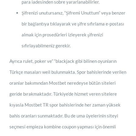
para iadesinden sobre yararlanabilirler.
Şifrenizi unutursanız, “Şifremi Unuttum” veya benzer
bir bağlantıya tıklayarak ve şifre sıfırlama e-postası
almak için prosedürleri izleyerek şifrenizi
sıfırlayabilmeniz gerekir.
Ayrıca rulet, poker ve” “blackjack gibi bilinen oyunların
Türkçe masaları weil bulunmakta. Spor bahislerinde verilen
oranlar bakımından Mostbet neredeyse bütün siteleri
geride bırakmaktadır. Türkiye’de hizmet veren sitelere
kıyasla Mostbet TR spor bahislerinde her zaman yüksek
bahis oranları sunmaktadır. Bu de uma üyelerinin siteyi
seçmesi empieza kombine coupon yapması için önemli