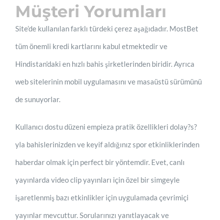
Müşteri Yorumları
Site’de kullanılan farklı türdeki çerez aşağıdadır. MostBet
tüm önemli kredi kartlarını kabul etmektedir ve
Hindistan’daki en hızlı bahis şirketlerinden biridir. Ayrıca
web sitelerinin mobil uygulamasını ve masaüstü sürümünü
de sunuyorlar.
Kullanıcı dostu düzeni empieza pratik özellikleri dolay?s?
yla bahislerinizden ve keyif aldığınız spor etkinliklerinden
haberdar olmak için perfect bir yöntemdir. Evet, canlı
yayınlarda video clip yayınları için özel bir simgeyle
işaretlenmiş bazı etkinlikler için uygulamada çevrimiçi
yayınlar mevcuttur. Sorularınızı yanıtlayacak ve