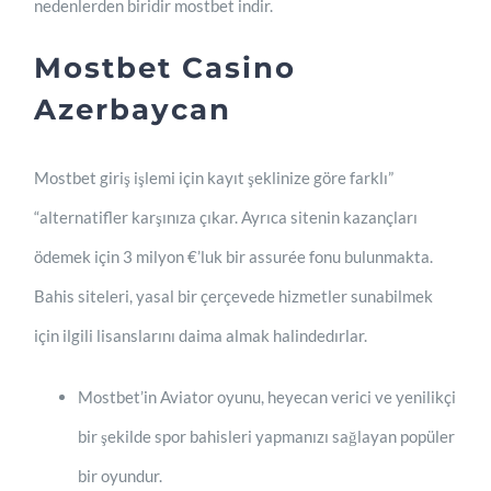
nedenlerden biridir mostbet indir.
Mostbet Casino
Azerbaycan
Mostbet giriş işlemi için kayıt şeklinize göre farklı”
“alternatifler karşınıza çıkar. Ayrıca sitenin kazançları
ödemek için 3 milyon €’luk bir assurée fonu bulunmakta.
Bahis siteleri, yasal bir çerçevede hizmetler sunabilmek
için ilgili lisanslarını daima almak halindedırlar.
Mostbet’in Aviator oyunu, heyecan verici ve yenilikçi
bir şekilde spor bahisleri yapmanızı sağlayan popüler
bir oyundur.