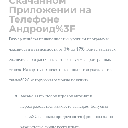
Скачанном
Приложении на
Телефоне
Андроид%3F
Размер кешбэка привязанность к уровням программы
лояльности и зависимости от 3% до 17%. Бонус выдается
еженедельно и рассчитывается от суммы проигранных
ставок. На карточках некоторых аппаратов указывается
сумма%2C которую невозможно получить.
Можно взять любой игровой автомат и
перестраховаться как часто выпадает бонусная
игра%2C слишком продлеваются фриспины же по
какой ставке лучше всего играть.