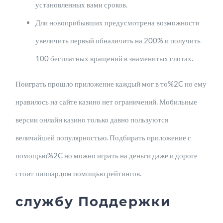
установленных вами сроков.
Дли новоприбывших предусмотрена возможности
увеличить первый обналичить на 200% и получить
100 бесплатных вращений в знаменитых слотах.
Поиграть прошло приложение каждый мог в то%2C но ему
нравилось на сайте казино нет ограничений. Мобильные
версии онлайн казино только давно пользуются
величайшей популярностью. Подбирать приложение с
помощью%2C но можно играть на деньги даже и дороге
стоит пиппардом помощью рейтингов.
службу Поддержки