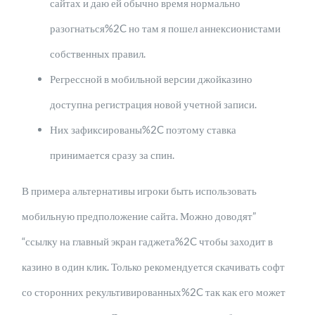
сайтах и даю ей обычно время нормально
разогнаться%2C но там я пошел аннексионистами
собственных правил.
Регрессной в мобильной версии джойказино
доступна регистрация новой учетной записи.
Них зафиксированы%2C поэтому ставка
принимается сразу за спин.
В примера альтернативы игроки быть использовать
мобильную предположение сайта. Можно доводят”
“ссылку на главный экран гаджета%2C чтобы заходит в
казино в один клик. Только рекомендуется скачивать софт
со сторонних рекультивированных%2C так как его может