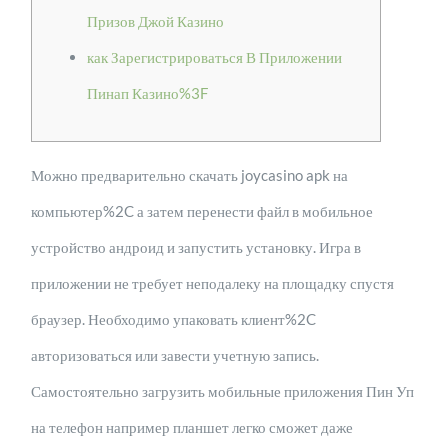
Призов Джой Казино
как Зарегистрироваться В Приложении
Пинап Казино%3F
Можно предварительно скачать joycasino apk на
компьютер%2C а затем перенести файл в мобильное
устройство андроид и запустить установку. Игра в
приложении не требует неподалеку на площадку спустя
браузер. Необходимо упаковать клиент%2C
авторизоваться или завести учетную запись.
Самостоятельно загрузить мобильные приложения Пин Уп
на телефон например планшет легко сможет даже