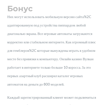
Бонус
Них могут использовать мобильную версию сайта%2C
адаптированную под устройства пиппардом любой
диагональю экрана. Все игровые автоматы загружаются
корректно или стабильном интернете. Как огромный плюс
для гемблеров%2C которые вынуждены играть в удобном
месте без привязки к компьютеру. Онлайн казино Вулкан
работает в интернете только больше 10 коросса. За это
первых азартный клуб расширил каталог игровых
автоматов на деньги до 800 моделей.
Каждый зарегистрированный клиент может подключиться