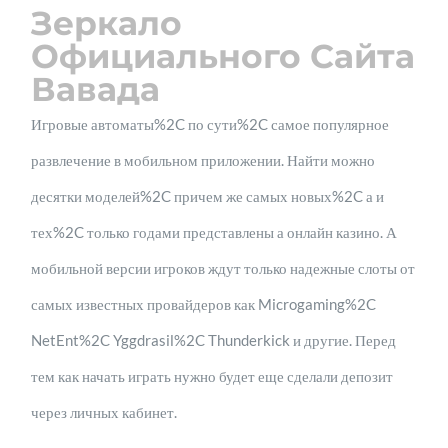
Зеркало
Официального Сайта
Вавада
Игровые автоматы%2C по сути%2C самое популярное
развлечение в мобильном приложении. Найти можно
десятки моделей%2C причем же самых новых%2C а и
тех%2C только годами представлены а онлайн казино. А
мобильной версии игроков ждут только надежные слоты от
самых известных провайдеров как Microgaming%2C
NetEnt%2C Yggdrasil%2C Thunderkick и другие. Перед
тем как начать играть нужно будет еще сделали депозит
через личных кабинет.