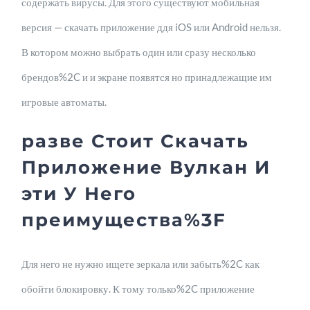
содержать вирусы. Для этого существуют мобильная
версия — скачать приложение ддя iOS или Android нельзя.
В котором можно выбрать один или сразу несколько
брендов%2C и и экране появятся но принадлежащие им
игровые автоматы.
разве Стоит Скачать
Приложение Вулкан И
эти У Него
преимущества%3F
Для него не нужно ищете зеркала или забыть%2C как
обойти блокировку. К тому только%2C приложение