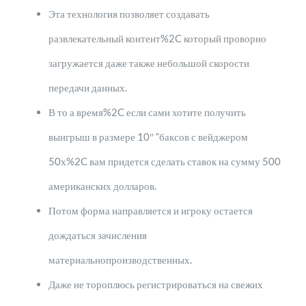
Эта технология позволяет создавать
развлекательный контент%2C который проворно
загружается даже также небольшой скорости
передачи данных.
В то а время%2C если сами хотите получить
выигрыш в размере 10″ “баксов с вейджером
50х%2C вам придется сделать ставок на сумму 500
американских долларов.
Потом форма направляется и игроку остается
дождаться зачисления
материальнопроизводственных.
Даже не тороплюсь регистрироваться на свежих