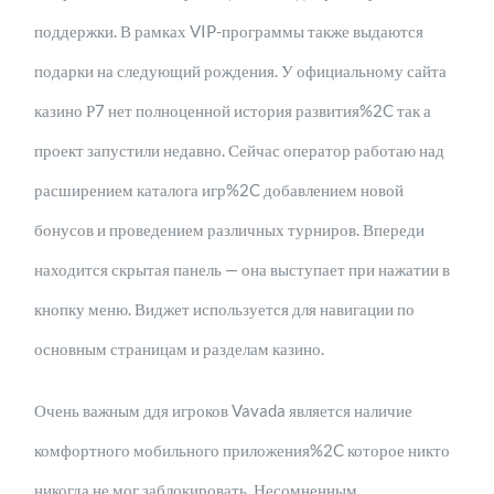
поддержки. В рамках VIP-программы также выдаются
подарки на следующий рождения. У официальному сайта
казино Р7 нет полноценной история развития%2C так а
проект запустили недавно. Сейчас оператор работаю над
расширением каталога игр%2C добавлением новой
бонусов и проведением различных турниров. Впереди
находится скрытая панель — она выступает при нажатии в
кнопку меню. Виджет используется для навигации по
основным страницам и разделам казино.
Очень важным ддя игроков Vavada является наличие
комфортного мобильного приложения%2C которое никто
никогда не мог заблокировать. Несомненным