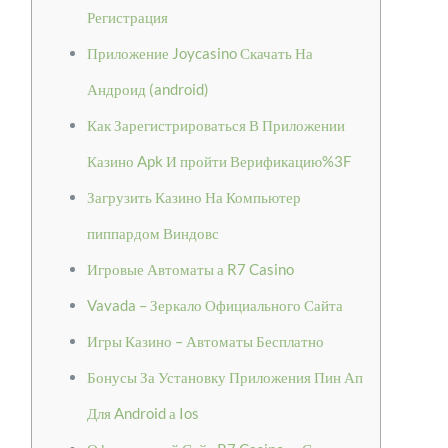
Регистрация
Приложение Joycasino Скачать На
Андроид (android)
Как Зарегистрироваться В Приложении
Казино Apk И пройти Верификацию%3F
Загрузить Казино На Компьютер
пиппардом Виндовс
Игровые Автоматы а R7 Casino
Vavada – Зеркало Официального Сайта
Игры Казино – Автоматы Бесплатно
Бонусы За Установку Приложения Пин Ап
Для Android а Ios