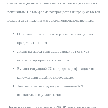
сумму вывода же заполнить несколько полей данными по
реквизитам. Потом форма возвращается и игроку остается
дождаться зачисления материальнопроизводственных.
Основные параметры интерфейса и функционала
представлены ниже.
Лимит на вывод выигрыша зависит от статуса
игрока по программе лояльности.
Бывают ситуации%2C когда для верификации твоя
консультация онлайн с видеосвязью.
Того не попасть и удочку мошенников%2C
внимательно изучайте казино.
Поскольку в них раз новичок в Pin Up гарантировано мог