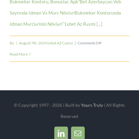
Bukmeker Kontoru, Bonuslar, Apk”Bet Azerbaycan Veb
Saytında Idman Və Mərc NövləriBukmeker Kontorunda
Idman Mərclərinin Növləri“1xbet Az Rəsmi [...]
on
By
|
August 7th, 2024
1xbet AZ Casino
|
Comments Off
Onlayn
Read More
Ödəniş
Sistemi
Ödəmələr,
Pul
© Copyright 1997 -
2026 | Built by
Yours Truly
| All Rights
Köçürmələri
Reserved
LinkedIn
Email