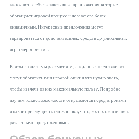
включают в себя эксклюзивные предложения, которые
обогащают игровой процесс и делают его более
динамичным. Интересные предложения могут
варьироваться от дополнительных средств до уникальных
игр и мероприятий.
В этом разделе мы рассмотрим, как данные предложения
могут обогатить ваш игровой опыт и что нужно знать,
чтобы извлечь из них максимальную пользу. Подробно
изучим, какие возможности открываются перед игроками
и какие преимущества можно получить, воспользовавшись
различными предложениями.
Обзор бонусных