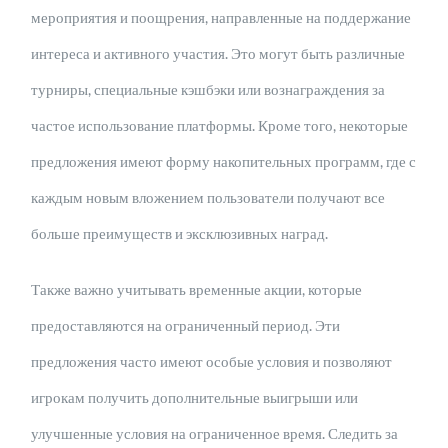
мероприятия и поощрения, направленные на поддержание
интереса и активного участия. Это могут быть различные
турниры, специальные кэшбэки или вознаграждения за
частое использование платформы. Кроме того, некоторые
предложения имеют форму накопительных программ, где с
каждым новым вложением пользователи получают все
больше преимуществ и эксклюзивных наград.
Также важно учитывать временные акции, которые
предоставляются на ограниченный период. Эти
предложения часто имеют особые условия и позволяют
игрокам получить дополнительные выигрыши или
улучшенные условия на ограниченное время. Следить за