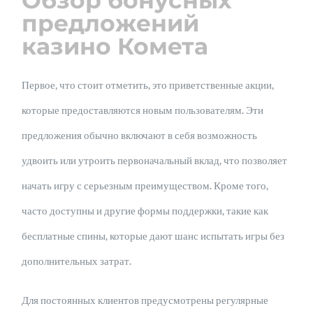
предложений
казино Комета
Первое, что стоит отметить, это приветственные акции,
которые предоставляются новым пользователям. Эти
предложения обычно включают в себя возможность
удвоить или утроить первоначальный вклад, что позволяет
начать игру с серьезным преимуществом. Кроме того,
часто доступны и другие формы поддержки, такие как
бесплатные спины, которые дают шанс испытать игры без
дополнительных затрат.
Для постоянных клиентов предусмотрены регулярные