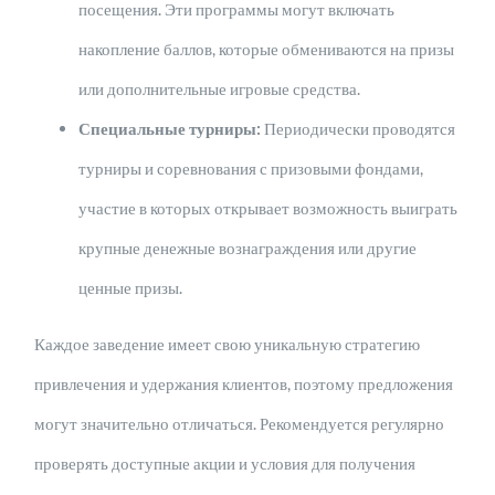
посещения. Эти программы могут включать
накопление баллов, которые обмениваются на призы
или дополнительные игровые средства.
Специальные турниры:
Периодически проводятся
турниры и соревнования с призовыми фондами,
участие в которых открывает возможность выиграть
крупные денежные вознаграждения или другие
ценные призы.
Каждое заведение имеет свою уникальную стратегию
привлечения и удержания клиентов, поэтому предложения
могут значительно отличаться. Рекомендуется регулярно
проверять доступные акции и условия для получения