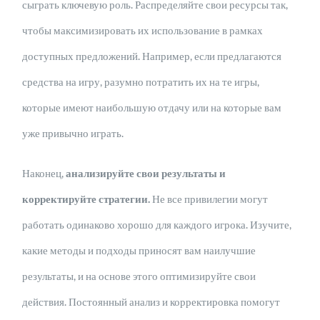
сыграть ключевую роль. Распределяйте свои ресурсы так,
чтобы максимизировать их использование в рамках
доступных предложений. Например, если предлагаются
средства на игру, разумно потратить их на те игры,
которые имеют наибольшую отдачу или на которые вам
уже привычно играть.
Наконец,
анализируйте свои результаты и
корректируйте стратегии.
Не все привилегии могут
работать одинаково хорошо для каждого игрока. Изучите,
какие методы и подходы приносят вам наилучшие
результаты, и на основе этого оптимизируйте свои
действия. Постоянный анализ и корректировка помогут