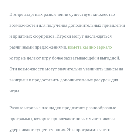
В мире азартных развлечений существует множество
возможностей для получения дополнительных привилегий
и приятных сюрпризов. Игроки могут наслаждаться
различными предложениями,
комета казино зеркало
которые делают игру более захватывающей и выгодной.
Эти возможности могут значительно увеличить шансы на
выигрыш и предоставить дополнительные ресурсы для
игры.
Разные игровые площадки предлагают разнообразные
программы, которые привлекают новых участников и
удерживают существующих. Эти программы часто