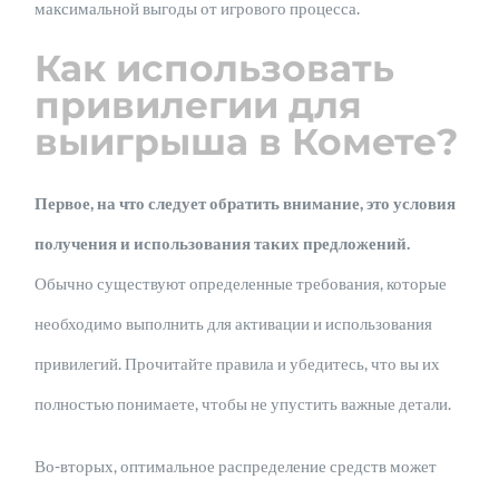
максимальной выгоды от игрового процесса.
Как использовать
привилегии для
выигрыша в Комете?
Первое, на что следует обратить внимание, это условия
получения и использования таких предложений.
Обычно существуют определенные требования, которые
необходимо выполнить для активации и использования
привилегий. Прочитайте правила и убедитесь, что вы их
полностью понимаете, чтобы не упустить важные детали.
Во-вторых, оптимальное распределение средств может