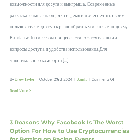
возможности для досуга и выигрыша. Современные
развлекательные площадки стремятся обеспечить своим
пользователям доступ к разнообразным игровым опциям,
Banda casino и в этом процессе становятся важными
вопросы доступа и удобства использования.Для
максимального комфорта [...]
on
By
Drew Taylor
|
October 23rd, 2024
|
Banda
|
Comments Off
Банда
Read More
Казино
|
3 Reasons Why Facebook Is The Worst
Официальный
Option For How to Use Cryptocurrencies
сайт
for Betting on Racing Events