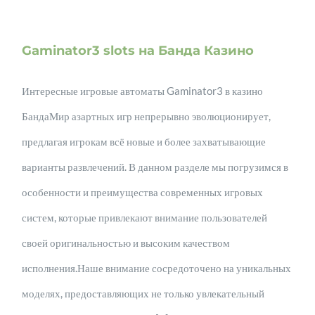
Казино
|
Gaminator3 slots на Банда Казино
Официальный
сайт
Интересные игровые автоматы Gaminator3 в казино
Banda
БандаМир азартных игр непрерывно эволюционирует,
Casino
предлагая игрокам всё новые и более захватывающие
Зеркало,
варианты развлечений. В данном разделе мы погрузимся в
Вход,
особенности и преимущества современных игровых
Регистрация
систем, которые привлекают внимание пользователей
своей оригинальностью и высоким качеством
исполнения.Наше внимание сосредоточено на уникальных
моделях, предоставляющих не только увлекательный