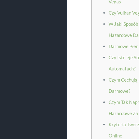
Vegas
Czy Vulkan Ve
W Jaki Sposób
Hazardowe D
Darmowe Pien
Czy Istnieje S
Automatach?
Czym Cechują 
Darmowe?
Czym Tak Napr
Hazardowe Za
Kryteria Twor
Online