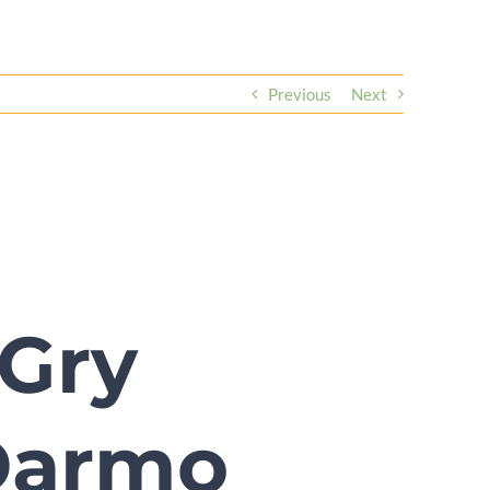
Previous
Next
 Gry
Darmo