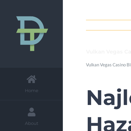
Skip
to
content
Vulkan Vegas Ca
Vulkan Vegas Casino B
Najl
Home
Haz
About