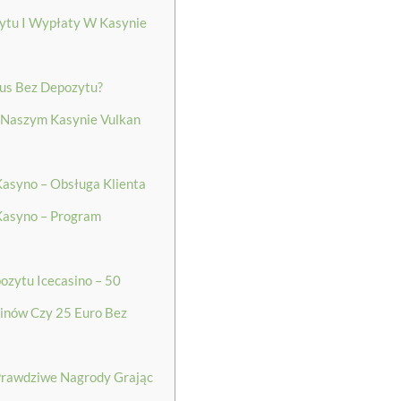
tu I Wypłaty W Kasynie
us Bez Depozytu?
 Naszym Kasynie Vulkan
Kasyno – Obsługa Klienta
Kasyno – Program
ozytu Icecasino – 50
nów Czy 25 Euro Bez
Prawdziwe Nagrody Grając