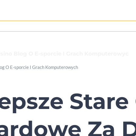
sino Blog O E-sporcie I Grach Komputerowyc
log O E-sporcie I Grach Komputerowych
epsze Stare
ardowe Za 