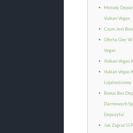
Metody Depozy
Vulkan Vegas
Czym Jest Bon
Oferta Gier W
Vegas
Vulkan Vegas 
Vulkan Vegas 
Lojalnościowy
Bonus Bez Dep
Darmowych Spi
Depozytu!
Jak Zagrać O 