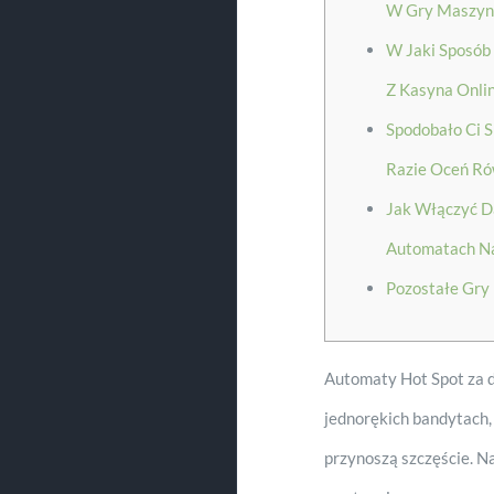
W Gry Maszyn
W Jaki Sposób
Z Kasyna Onli
Spodobało Ci 
Razie Oceń Ró
Jak Włączyć 
Automatach Na
Pozostałe Gry 
Automaty Hot Spot za d
jednorękich bandytach,
przynoszą szczęście. N