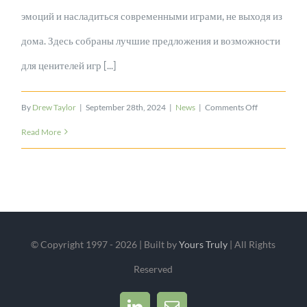
эмоций и насладиться современными играми, не выходя из
дома. Здесь собраны лучшие предложения и возможности
для ценителей игр [...]
on
By
Drew Taylor
|
September 28th, 2024
|
News
|
Comments Off
Официальный
Read More
Сайт
Комета
Казино
Casino
© Copyright 1997 -
2026 | Built by
Yours Truly
| All Rights
Kometa:
Reserved
Регистрация,
Вход