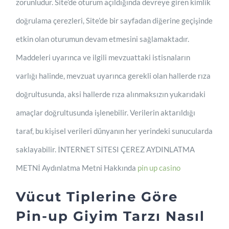
zorunludur. Site’de oturum açıldığında devreye giren kimlik
doğrulama çerezleri, Site’de bir sayfadan diğerine geçişinde
etkin olan oturumun devam etmesini sağlamaktadır.
Maddeleri uyarınca ve ilgili mevzuattaki istisnaların
varlığı halinde, mevzuat uyarınca gerekli olan hallerde rıza
doğrultusunda, aksi hallerde rıza alınmaksızın yukarıdaki
amaçlar doğrultusunda işlenebilir. Verilerin aktarıldığı
taraf, bu kişisel verileri dünyanın her yerindeki sunucularda
saklayabilir. İNTERNET SİTESI ÇEREZ AYDINLATMA
METNİ Aydınlatma Metni Hakkında
pin up casino
Vücut Tiplerine Göre
Pin-up Giyim Tarzı Nasıl