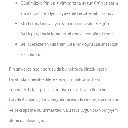
Günümüzde Pin-up giyim tarzına uygun ürünler satın
almak için Trendyol ’u güvenle tercih edebilirsiniz.
Moda tarzları da aynı zamanda mevsimlere göre
farklı parçalarla kendilerini temsil edebilmektedir.
Belli çerezlerin kullanımı Site’nin doğru çalışması için
zorunludur.
Pin upwards nedir sorusu da bu noktada birçok kadın
tarafından merak edilerek araştırılmaktadır. Eski
dönemlerde kartpostal kadınları olarak da bilinen bu
tarzda ön plana çıkan duygular arasında cazibe, romantizm
ve seksapalite bulunmaktadır. Bu tarz uygun olan bir giyim
akımı da oluşmuştur.