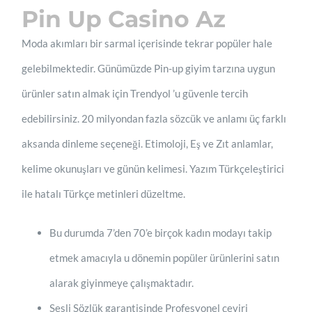
Pin Up Casino Az
Moda akımları bir sarmal içerisinde tekrar popüler hale
gelebilmektedir. Günümüzde Pin-up giyim tarzına uygun
ürünler satın almak için Trendyol ’u güvenle tercih
edebilirsiniz. 20 milyondan fazla sözcük ve anlamı üç farklı
aksanda dinleme seçeneği. Etimoloji, Eş ve Zıt anlamlar,
kelime okunuşları ve günün kelimesi. Yazım Türkçeleştirici
ile hatalı Türkçe metinleri düzeltme.
Bu durumda 7’den 70’e birçok kadın modayı takip
etmek amacıyla u dönemin popüler ürünlerini satın
alarak giyinmeye çalışmaktadır.
Sesli Sözlük garantisinde Profesyonel çeviri