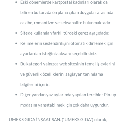
Eski dönemlerde kartpostal kadınları olarak da
bilinen bu tarzda ön plana çıkan duygular arasında
cazibe, romantizm ve seksapalite bulunmaktadır.
Site’de kullanılan farklı türdeki çerez aşağıdadır.
Kelimelerin seslendirilişini otomatik dinlemek için
ayarlardan isteğiniz aksanı seçebilirsiniz.
Bu kategori yalnızca web sitesinin temel işlevlerini
ve güvenlik özelliklerini sağlayan tanımlama
bilgilerini içerir.
Diğer yandan yaz aylarında yapılan tercihler Pin-up
modasını yansıtabilmek için çok daha uygundur.
UMEKS GIDA İNŞAAT SAN. (“UMEKS GIDA”) olarak,