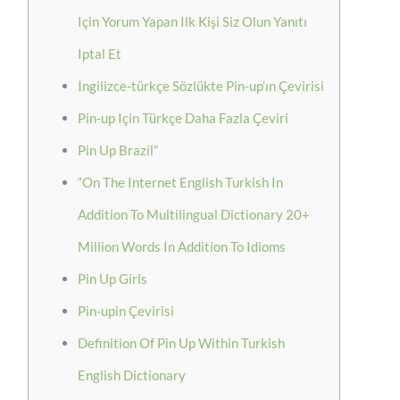
Için Yorum Yapan Ilk Kişi Siz Olun Yanıtı
Iptal Et
İngilizce-türkçe Sözlükte Pin-up’ın Çevirisi
Pin-up Için Türkçe Daha Fazla Çeviri
Pin Up Brazil”
“On The Internet English Turkish In
Addition To Multilingual Dictionary 20+
Million Words In Addition To Idioms
Pin Up Girls
Pin-upin Çevirisi
Definition Of Pin Up Within Turkish
English Dictionary