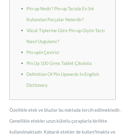
Pin-up Nedir? Pin-up Tarzda En Sık
Kullanılan Parçalar Nelerdir?
Vücut Tiplerine Göre Pin-up Giyim Tarzı
Nasıl Uygulanır?
Pin-upin Çevirisi
Pin Up 100 Grms Tablet Çikolata
Definition Of Pin Upwards In English
Dictionary
Özellikle etek ve bluzlar bu noktada tercih edilmektedir.
Genellikle etekler uzun külotlu çoraplarla birlikte
kullanılmaktadır. Kabarık etekler de kullan?lmakta ve