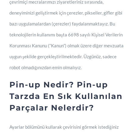
çevrimiçi mecralarımızı ziyaretleriniz sırasında,
deneyiminizi geliştirmek için çerezler, pikseller, gifler gibi
bazı uygulamalardan (çerezler) faydalanmaktayız. Bu
teknolojilerin kullanımı başta 6698 sayılı Kişisel Verilerin
Korunması Kanunu (“Kanun”) olmak üzere diğer mevzuata
uygun şekilde gerçekleştirilmektedir. Üzgünüz, sadece
robot olmadığınızdan emin olmalıyız.
Pin-up Nedir? Pin-up
Tarzda En Sık Kullanılan
Parçalar Nelerdir?
Ayarlar bölümünü kullarak çevirisini görmek istediğiniz