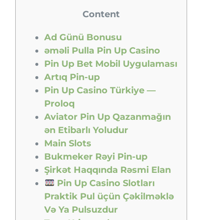
Content
Ad Günü Bonusu
əməli Pulla Pin Up Casino
Pin Up Bet Mobil Uygulaması
Artıq Pin-up
Pin Up Casino Türkiye —
Proloq
Aviator Pin Up Qazanmağın
ən Etibarlı Yoludur
Main Slots
Bukmeker Rəyi Pin-up
Şirkət Haqqında Rəsmi Elan
Pin Up Casino Slotları
Praktik Pul üçün Çəkilməklə
Və Ya Pulsuzdur