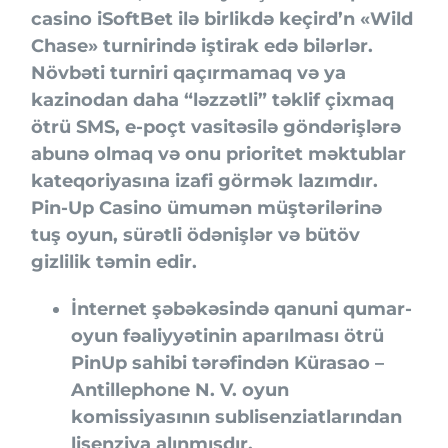
casino iSoftBet ilə birlikdə keçird’n «Wild
Chase» turnirində iştirak edə bilərlər.
Növbəti turniri qaçırmamaq və ya
kazinodan daha “ləzzətli” təklif çixmaq
ötrü SMS, e-poçt vasitəsilə göndərişlərə
abunə olmaq və onu prioritet məktublar
kateqoriyasına izafi görmək lazımdır.
Pin-Up Casino ümumən müştərilərinə
tuş oyun, sürətli ödənişlər və bütöv
gizlilik təmin edir.
İnternet şəbəkəsində qanuni qumar-
oyun fəaliyyətinin aparılması ötrü
PinUp sahibi tərəfindən Kürasao –
Antillephone N. V. oyun
komissiyasının sublisenziatlarından
lisenziya alınmışdır.