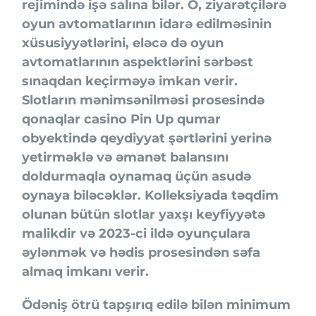
rejimində işə salına bilər. O, ziyarətçilərə
oyun avtomatlarının idarə edilməsinin
xüsusiyyətlərini, eləcə də oyun
avtomatlarının aspektlərini sərbəst
sınaqdan keçirməyə imkan verir.
Slotların mənimsənilməsi prosesində
qonaqlar casino Pin Up qumar
obyektində qeydiyyat şərtlərini yerinə
yetirməklə və əmanət balansını
doldurmaqla oynamaq üçün asudə
oynaya biləcəklər. Kolleksiyada təqdim
olunan bütün slotlar yaxşı keyfiyyətə
malikdir və 2023-ci ildə oyunçulara
əylənmək və hədis prosesindən səfa
almaq imkanı verir.
Ödəniş ötrü tapşırıq edilə bilən minimum