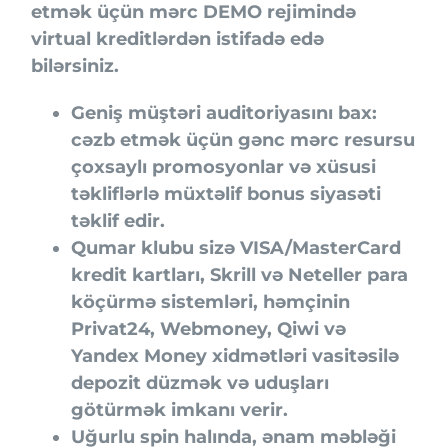
etmək üçün mərc DEMO rejimində
virtual kreditlərdən istifadə edə
bilərsiniz.
Geniş müştəri auditoriyasını bax:
cəzb etmək üçün gənc mərc resursu
çoxsaylı promosyonlar və xüsusi
təkliflərlə müxtəlif bonus siyasəti
təklif edir.
Qumar klubu sizə VISA/MasterCard
kredit kartları, Skrill və Neteller para
köçürmə sistemləri, həmçinin
Privat24, Webmoney, Qiwi və
Yandex Money xidmətləri vasitəsilə
depozit düzmək və uduşları
götürmək imkanı verir.
Uğurlu spin halında, ənam məbləği