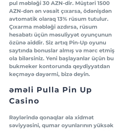
pul məbləği 30 AZN-dir. Müştəri 1500
AZN-dən ən vəsait çıxarsa, ödənişdən
avtomatik olaraq 13% rüsum tutulur.
Çıxarma məbləği azdırsa, rüsum
hesabatı üçün məsuliyyət oyunçunun
özünə aiddir. Siz artıq Pin-Up oyunu
saytında bonuslar almış və mərc etmiş
ola bilərsiniz. Yeni başlayanlar üçün bu
bukmeker kontorunda qeydiyyatdan
keçməyə dəyərmi, bizə deyin.
əməli Pulla Pin Up
Casino
Rəylərində qonaqlar əla xidmət
səviyyəsini, qumar oyunlarının yüksək