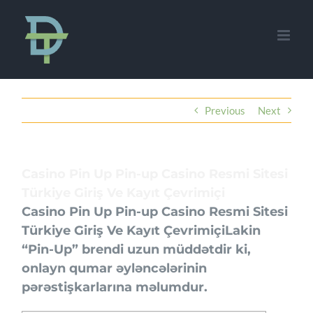
Skip
to
content
Previous
Next
Casino Pin Up Pin-up Casino Resmi Sitesi
Türkiye Giriş Ve Kayıt Çevrimiçi
Casino Pin Up Pin-up Casino Resmi Sitesi
Türkiye Giriş Ve Kayıt Çevrimiçi
Lakin
“Pin-Up” brendi uzun müddətdir ki,
onlayn qumar əyləncələrinin
pərəstişkarlarına məlumdur.