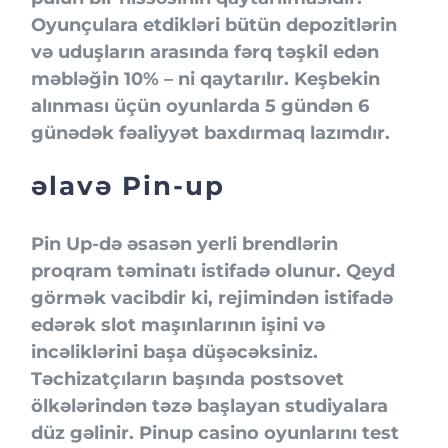
Oyunçulara etdikləri bütün depozitlərin
və uduşların arasında fərq təşkil edən
məbləğin 10% – ni qaytarılır. Keşbekin
alınması üçün oyunlarda 5 gündən 6
günədək fəaliyyət baxdırmaq lazımdır.
əlavə Pin-up
Pin Up-də əsasən yerli brendlərin
proqram təminatı istifadə olunur. Qeyd
görmək vacibdir ki, rejimindən istifadə
edərək slot maşınlarının işini və
incəliklərini başa düşəcəksiniz.
Təchizatçıların başında postsovet
ölkələrindən təzə başlayan studiyalara
düz gəlinir. Pinup casino oyunlarını test