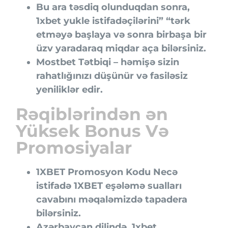
Bu ara təsdiq olunduqdan sonra,
1xbet yukle istifadəçilərini” “tərk
etməyə başlaya və sonra birbaşa bir
üzv yaradaraq miqdar aça bilərsiniz.
Mostbet Tətbiqi – həmişə sizin
rahatlığınızı düşünür və fasiləsiz
yeniliklər edir.
Rəqiblərindən ən
Yüksek Bonus Və
Promosiyalar
1XBET Promosyon Kodu Necə
istifadə 1XBET eşələmə sualları
cavabını məqaləmizdə tapadera
bilərsiniz.
Azərbaycan dilində, 1xbet