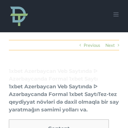
Skip
to
content
Previous
Next
1xbet Azerbaycan Veb Saytında ᐅ
Azərbaycanda Formal 1xbet Saytı
1xbet Azerbaycan Veb Saytında ᐅ
Azərbaycanda Formal 1xbet Saytı
Tez-tez
qeydiyyat növləri də daxil olmaqla bir say
yaratmağın səmimi yolları va.