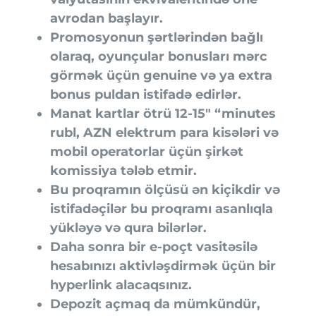
avrodan başlayır.
Promosyonun şərtlərindən bağlı
olaraq, oyunçular bonusları mərc
görmək üçün genuine və ya extra
bonus puldan istifadə edirlər.
Manat kartlar ötrü 12-15″ “minutes
rubl, AZN elektrum para kisələri və
mobil operatorlar üçün şirkət
komissiya tələb etmir.
Bu proqramın ölçüsü ən kiçikdir və
istifadəçilər bu proqramı asanlıqla
yükləyə və qura bilərlər.
Daha sonra bir e-poçt vasitəsilə
hesabınızı aktivləşdirmək üçün bir
hyperlink alacaqsınız.
Depozit açmaq da mümkündür,