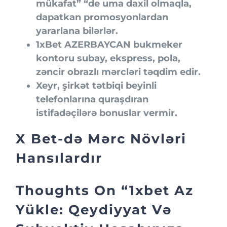
mükafat” “de uma daxil olmaqla,
dapatkan promosyonlardan
yararlana bilərlər.
1xBet AZERBAYCAN bukmeker
kontoru subay, ekspress, pola,
zəncir obrazlı mərcləri təqdim edir.
Xeyr, şirkət tətbiqi beyinli
telefonlarına quraşdıran
istifadəçilərə bonuslar vermir.
X Bet-də Mərc Növləri
Hansılardır
Thoughts On “1xbet Az
Yükle: Qeydiyyat Və