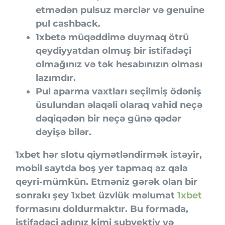
etmədən pulsuz mərclər və genuine
pul cashback.
1xbetə müqəddimə duymaq ötrü
qeydiyyatdan olmuş bir istifadəçi
olmağınız və tək hesabınızın olması
lazımdır.
Pul aparma vaxtları seçilmiş ödəniş
üsulundan əlaqəli olaraq vahid neçə
dəqiqədən bir neçə günə qədər
dəyişə bilər.
1xbet hər slotu qiymətləndirmək istəyir,
mobil saytda boş yer tapmaq az qala
qeyri-mümkün. Etməniz gərək olan bir
sonrakı şey 1xbet üzvlük məlumat
1xbet
formasını doldurmaktır. Bu formada,
istifadəçi adınız kimi subyektiv və