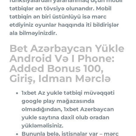
funksiyalardan yararlanmaq üçün mobil
tətbiqlər ən tövsiyə olunandır. Mobil
tətbiqin ən biri üstünlüyü isə mərc
etdiyiniz oyunlar haqqında iti bildirişlər
ala bilməyinizdir.
Bet Azərbaycan Yükle
Android Və I Phone:
Added Bonus 100,
Giriş, Idman Mərclə
1xbet Az yukle tətbiqi müvəqqəti
google play mağazasında
olmadığından, 1xbet Azerbaycan
yukle saytına daxil olub oradan
yükləməlisiniz.
Bununla belə, istisnalar var – mərc