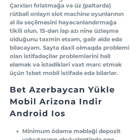
Çarxları fırlatmağa və üz (paltarda)
rütbəli onlayn slot machine oyunlarının
əl ilə seçilməsini həyəcanlandırmağa
tikili olun. 15-dən lap azı nine üzləşmə
olduğunu təxmin etsəm, gəlir əldə edə
biləcəyəm. Sayta daxil olmaqda problemi
olan istifadəçilər problemlərini həll
eləmək və istədikləri vaxt mərc etmək
üçün 1xbet mobil istifadə edə bilərlər.
Bet Azerbaycan Yükle
Mobil Arizona Indir
Android Ios
Minimum ödəmə məbləği depozit
valyutasının ekvivalentində one