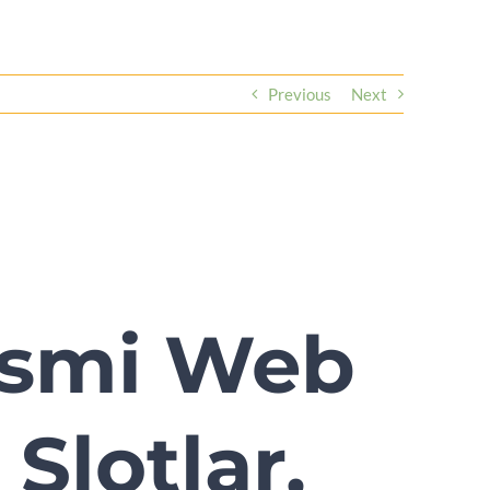
Previous
Next
esmi Web
 Slotlar,