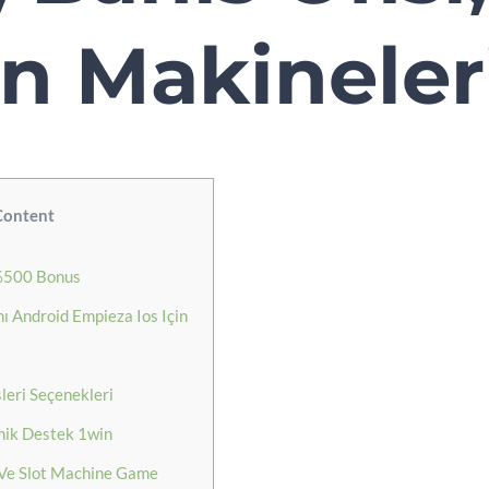
n Makineler
Content
%500 Bonus
ı Android Empieza Ios Için
leri Seçenekleri
knik Destek 1win
Ve Slot Machine Game