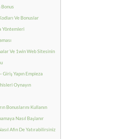
n Bonus
odları Ve Bonuslar
a Yöntemleri
laması
alar Ve 1win Web Sitesinin
nu
 – Giriş Yapın Empieza
hisleri Oynayın
arın Bonuslarını Kullanın
namaya Nasıl Başlanır
asıl Afin De Yatırabilirsiniz