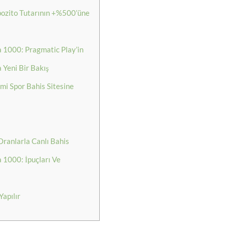
ozito Tutarının +%500’üne
 1000: Pragmatic Play’in
 Yeni Bir Bakış
smi Spor Bahis Sitesine
Oranlarla Canlı Bahis
1000: İpuçları Ve
Yapılır