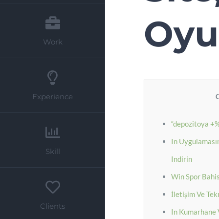
Oyu
Work
Experience
“depozitoya +
In Uygulamasın
Skill
Indirin
Win Spor Bahis
İletişim Ve Te
Clients
In Kumarhane 