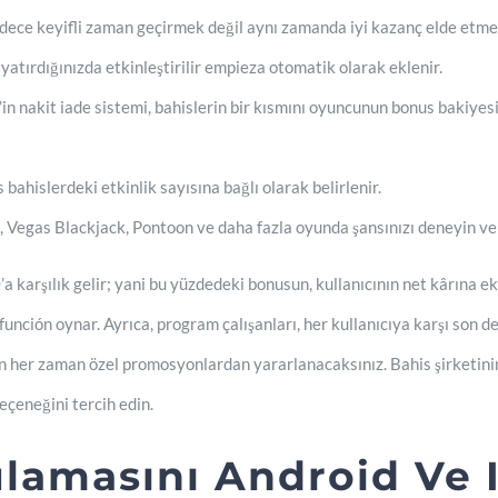
adece keyifli zaman geçirmek değil aynı zamanda iyi kazanç elde etmek
 yatırdığınızda etkinleştirilir empieza otomatik olarak eklenir.
in nakit iade sistemi, bahislerin bir kısmını oyuncunun bonus bakiyesi
bahislerdeki etkinlik sayısına bağlı olarak belirlenir.
Vegas Blackjack, Pontoon ve daha fazla oyunda şansınızı deneyin ve em
’a karşılık gelir; yani bu yüzdedeki bonusun, kullanıcının net kârına 
 función oynar. Ayrıca, program çalışanları, her kullanıcıya karşı son de
çin her zaman özel promosyonlardan yararlanacaksınız. Bahis şirketin
seçeneğini tercih edin.
lamasını Android Ve Io