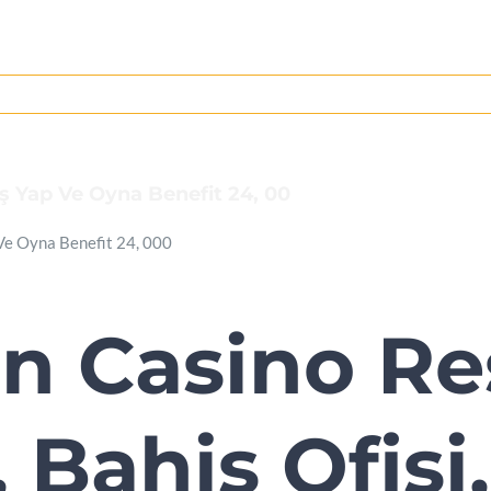
iş Yap Ve Oyna Benefit 24, 00
 Ve Oyna Benefit 24, 000
in Casino R
, Bahis Ofisi,