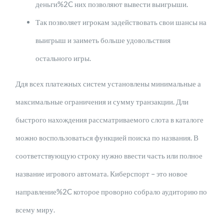
деньги%2C них позволяют вывести выигрыши.
Так позволяет игрокам задействовать свои шансы на
выигрыш и заиметь больше удовольствия
остального игры.
Ддя всех платежных систем установлены минимальные а
максимальные ограничения и сумму транзакции. Дли
быстрого нахождения рассматриваемого слота в каталоге
можно воспользоваться функцией поиска по названия. В
соответствующую строку нужно ввести часть или полное
название игрового автомата. Киберспорт – это новое
направление%2C которое проворно собрало аудиторию по
всему миру.