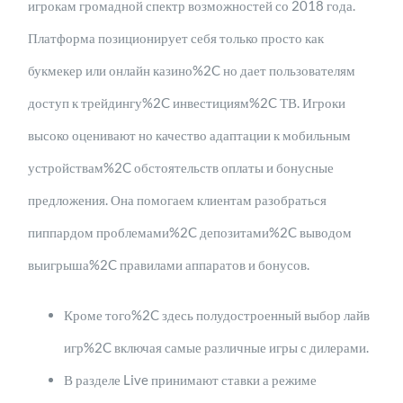
игрокам громадной спектр возможностей со 2018 года.
Платформа позиционирует себя только просто как
букмекер или онлайн казино%2C но дает пользователям
доступ к трейдингу%2C инвестициям%2C ТВ. Игроки
высоко оценивают но качество адаптации к мобильным
устройствам%2C обстоятельств оплаты и бонусные
предложения. Она помогаем клиентам разобраться
пиппардом проблемами%2C депозитами%2C выводом
выигрыша%2C правилами аппаратов и бонусов.
Кроме того%2C здесь полудостроенный выбор лайв
игр%2C включая самые различные игры с дилерами.
В разделе Live принимают ставки а режиме