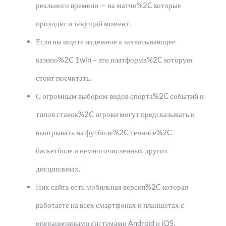
реального времени — на матчи%2C которые
проходят и текущий момент.
Если вы ищете надежное а захватывающее
казино%2C 1win – это платформа%2C которую
стоит посчитать.
С огромным выбором видов спорта%2C событий и
типов ставок%2C игроки могут предсказывать и
выигрывать на футболе%2C теннисе%2C
баскетболе и немногочисленных других
дисциплинах.
Них сайта есть мобильная версия%2C которая
работаете на всех смартфонах и планшетах с
операционными системами Android и iOS.