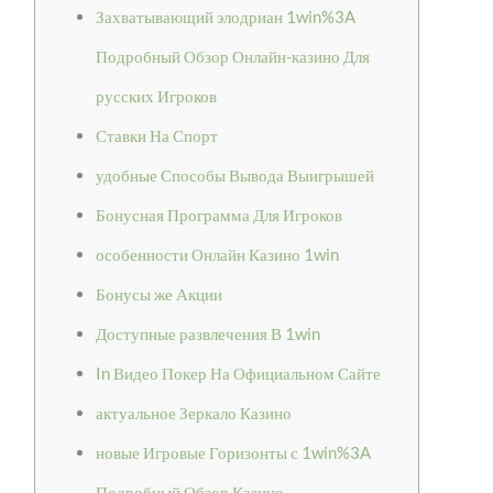
Захватывающий элодриан 1win%3A
Подробный Обзор Онлайн-казино Для
русских Игроков
Ставки На Спорт
удобные Способы Вывода Выигрышей
Бонусная Программа Для Игроков
особенности Онлайн Казино 1win
Бонусы же Акции
Доступные развлечения В 1win
In Видео Покер На Официальном Сайте
актуальное Зеркало Казино
новые Игровые Горизонты с 1win%3A
Подробный Обзор Казино