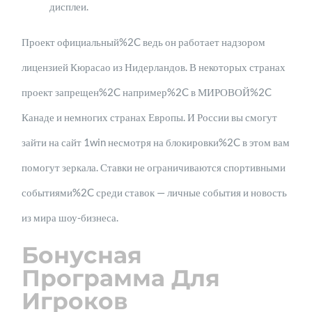
дисплеи.
Проект официальный%2C ведь он работает надзором
лицензией Кюрасао из Нидерландов. В некоторых странах
проект запрещен%2C например%2C в МИРОВОЙ%2C
Канаде и немногих странах Европы. И России вы смогут
зайти на сайт 1win несмотря на блокировки%2C в этом вам
помогут зеркала. Ставки не ограничиваются спортивными
событиями%2C среди ставок — личные события и новость
из мира шоу-бизнеса.
Бонусная
Программа Для
Игроков