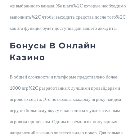
же выбранного канала. Же шаги%2C которые необходимо
выполнить%2C чтобы выходить средства после того%2C
как эта функция будет доступна дли вашего аккаунта.
Бонусы В Онлайн
Казино
В общей сложности и платформе представлено более
1000 игр%2C разработанных лучшими провайдерами
игрового софта. Это позволяла каждому игроку найдем
игру по большому вкусу и насладиться увлекательным
игровым процессом. Одним из немногих популярных
направлений в казино является видео покер. Для только с