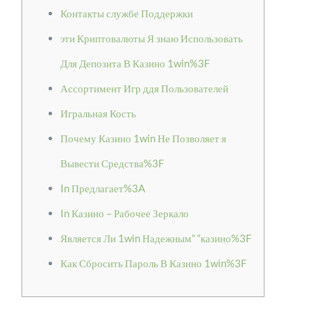
Контакты службе Поддержки
эти Криптовалюты Я знаю Использовать
Для Депозита В Казино 1win%3F
Ассортимент Игр ддя Пользователей
Игральная Кость
Почему Казино 1win Не Позволяет я
Вывести Средства%3F
In Предлагает%3A
In Казино – Рабочее Зеркало
Является Ли 1win Надежным” “казино%3F
Как Сбросить Пароль В Казино 1win%3F