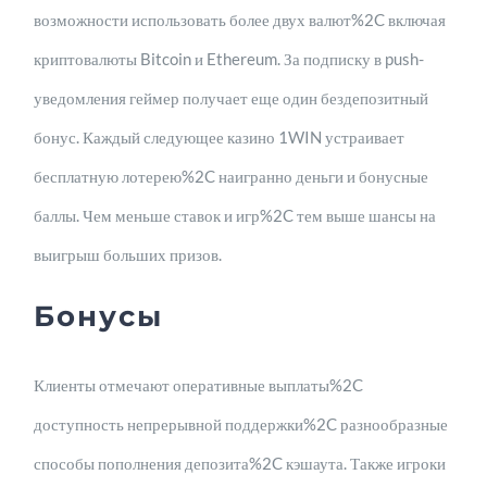
возможности использовать более двух валют%2C включая
криптовалюты Bitcoin и Ethereum. За подписку в push-
уведомления геймер получает еще один бездепозитный
бонус. Каждый следующее казино 1WIN устраивает
бесплатную лотерею%2C наигранно деньги и бонусные
баллы. Чем меньше ставок и игр%2C тем выше шансы на
выигрыш больших призов.
Бонусы
Клиенты отмечают оперативные выплаты%2C
доступность непрерывной поддержки%2C разнообразные
способы пополнения депозита%2C кэшаута. Также игроки