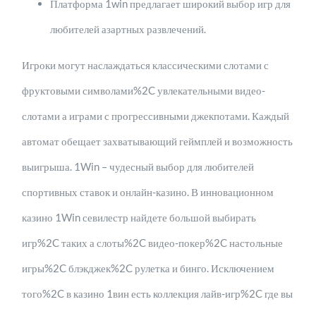
Платформа 1win предлагает широкий выбор игр для
любителей азартных развлечений.
Игроки могут наслаждаться классическими слотами с
фруктовыми символами%2C увлекательными видео-
слотами а играми с прогрессивными джекпотами. Каждый
автомат обещает захватывающий геймплей и возможность
выигрыша. 1Win – чудесный выбор для любителей
спортивных ставок и онлайн-казино. В инновационном
казино 1Win севилестр найдете большой выбирать
игр%2C таких а слоты%2C видео-покер%2C настольные
игры%2C блэкджек%2C рулетка и бинго. Исключением
того%2C в казино 1вин есть коллекция лайв-игр%2C где вы