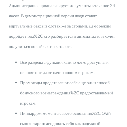
Администрация проанализирует документы в течение 24
часов. В демонстрационной версии люди ставят
виртуальные баксы в слотах же за столами. Деморежим
подойдет тем%2C кто разбирается в автоматах или хочет
получиться новый слот и каталоге.
Все разделы а функции казино легко доступны и
непонятные даже начинающим игрокам.
Промокоды представляют себе еще один способ
бонусного вознаграждения%2C предоставляемый
игрокам.
Пиппардом момента своего основания%2C 1win
смогла зарекомендовать себя как надежный