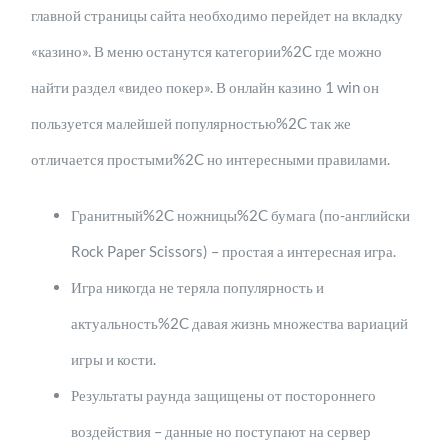
главной страницы сайта необходимо перейдет на вкладку
«казино». В меню останутся категории%2C где можно
найти раздел «видео покер». В онлайн казино 1 win он
пользуется малейшей популярностью%2C так же
отличается простыми%2C но интересными правилами.
Гранитный%2C ножницы%2C бумага (по-английски
Rock Paper Scissors) – простая а интересная игра.
Игра никогда не теряла популярность и
актуальность%2C давая жизнь множества вариаций
игры и кости.
Результаты раунда защищены от постороннего
воздействия – данные но поступают на сервер