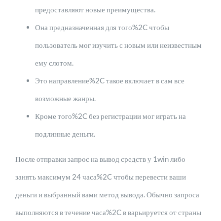
предоставляют новые преимущества.
Она предназначенная для того%2C чтобы
пользователь мог изучить с новым или неизвестным
ему слотом.
Это направление%2C такое включает в сам все
возможные жанры.
Кроме того%2C без регистрации мог играть на
подлинные деньги.
После отправки запрос на вывод средств у 1win либо
занять максимум 24 часа%2C чтобы перевести ваши
деньги и выбранный вами метод вывода. Обычно запроса
выполняются в течение часа%2C в варьируется от страны