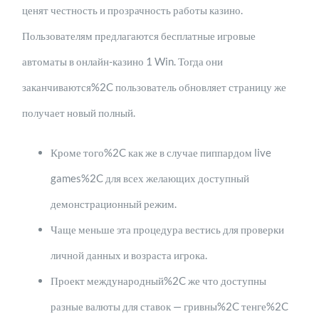
ценят честность и прозрачность работы казино.
Пользователям предлагаются бесплатные игровые
автоматы в онлайн-казино 1 Win. Тогда они
заканчиваются%2C пользователь обновляет страницу же
получает новый полный.
Кроме того%2C как же в случае пиппардом live
games%2C для всех желающих доступный
демонстрационный режим.
Чаще меньше эта процедура вестись для проверки
личной данных и возраста игрока.
Проект международный%2C же что доступны
разные валюты для ставок — гривны%2C тенге%2C