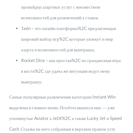
провайдер азартных услуг с множеством
возможностей для развлечений а ставок.
1win – это онлайн платформа%2C предлагающая
широкий выбор игр%2C которые увлекут и мир
азарта и возможностей для выигрыша.
Rocket Dice – как простая%2C но грандиозная игра
в кости%2C где удача же интуиция ведут нему
выигрышу.
Самые популярные развлечения категории Instant Win
выделены в главное меню. Пообтесавшихся них ― уже
упомянутые Aviator а JetX%2C а также Lucky Jet и Speed
Cash. Ссылка на него собранная в верхнем правом углу