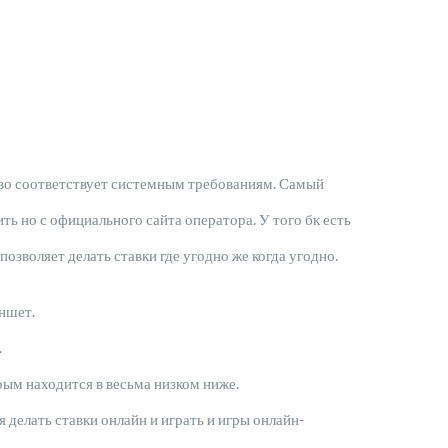
о соответствует системным требованиям. Самый
ь но с официального сайта оператора. У того бк есть
зволяет делать ставки где угодно же когда угодно.
ншет.
.
ым находится в весьма низком ниже.
делать ставки онлайн и играть и игры онлайн-