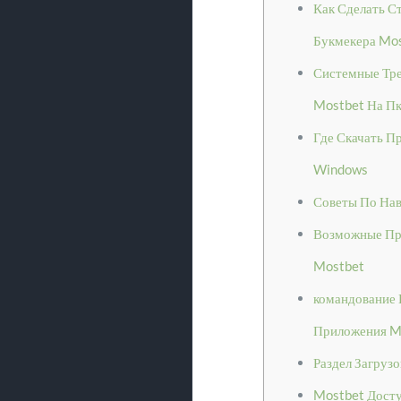
Как Сделать С
Букмекера Mo
Системные Тр
Mostbet На П
Где Скачать П
Windows
Советы По На
Возможные Пр
Mostbet
командование
Приложения M
Раздел Загрузо
Mostbet Досту