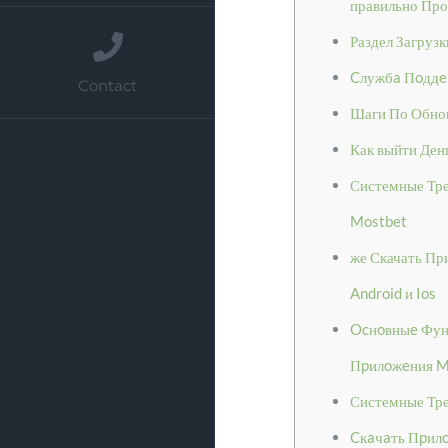
правильно Пр
Раздел Загрузк
Cлужбa Пoддe
Contact
Шаги По Обно
Как выйти Ден
Системные Тре
Mostbet
же Скачать Пр
Android и Ios
Ocнoвныe Фун
Пpилoжeния M
Системные Тр
Cкaчaть Пpилo