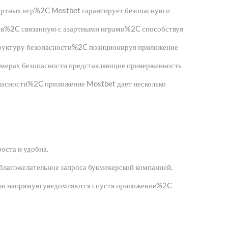
зартных игр%2C Mostbet гарантирует безопасную и
ков%2C связанную с азартными играми%2C способствуя
структуру безопасности%2C позиционируя приложение
и мерах безопасности представляющие приверженность
пасности%2C приложение Mostbet дает несколько
оста и удобна.
и благожелательное запроса букмекерской компанией.
ели напрямую уведомляются спустя приложение%2C