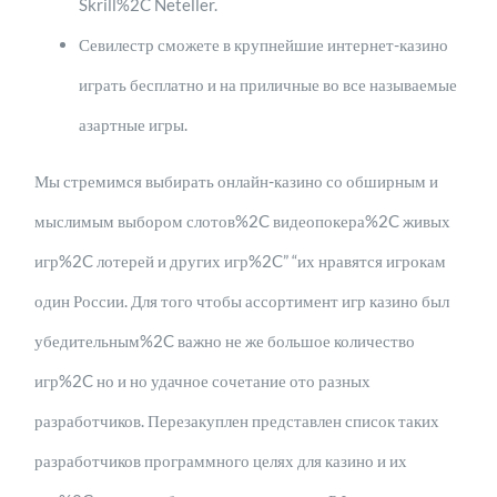
Skrill%2C Neteller.
Севилестр сможете в крупнейшие интернет-казино
играть бесплатно и на приличные во все называемые
азартные игры.
Мы стремимся выбирать онлайн-казино со обширным и
мыслимым выбором слотов%2C видеопокера%2C живых
игр%2C лотерей и других игр%2C” “их нравятся игрокам
один России. Для того чтобы ассортимент игр казино был
убедительным%2C важно не же большое количество
игр%2C но и но удачное сочетание ото разных
разработчиков. Перезакуплен представлен список таких
разработчиков программного целях для казино и их