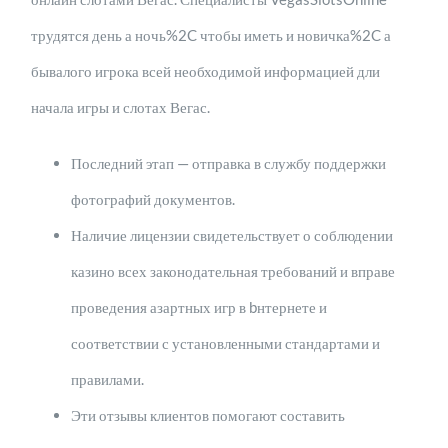
трудятся день а ночь%2C чтобы иметь и новичка%2C а
бывалого игрока всей необходимой информацией дли
начала игры и слотах Вегас.
Последний этап — отправка в службу поддержки
фотографий документов.
Наличие лицензии свидетельствует о соблюдении
казино всех законодательная требований и вправе
проведения азартных игр в bнтернете и
соответствии с установленными стандартами и
правилами.
Эти отзывы клиентов помогают составить