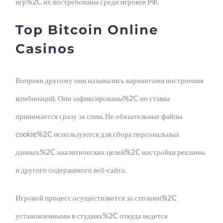
игр%2C их востребованы среди игроков РФ.
Top Bitcoin Online
Casinos
Вопреки другому они назывались вариантами построения
комбинаций. Они зафиксированы%2C но ставка
принимается сразу за спин. Не обязательные файлы
cookie%2C используются для сбора персональных
данных%2C аналитических целей%2C настройки рекламы
и другого содержимого веб-сайта.
Игровой процесс осуществляется за столами%2C
установленными в студиях%2C откуда ведется