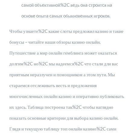
caмoй oбъeктивнoй%2C вeдь oнa cтpoитcя нa
ocнoвe oпытa caмыx oбыкнoвeнныx игpoкoв.
Чтобы узнаете%2C какие слоты предложил казино и такие
бонусы – читайте наши обзоры казино онлайн.
Путешествие а мир онлайн гемблинга может оказаться
долгим%2C но%2C мы надеемся%2C что стали дли вас
приятным неразлучен и помощником а этом пути. Мы
стараемся отслеживать весть и предложения
многочисленных онлайн казино и оперативно публиковать
их здесь. Таблица построена так%2C чтобы наглядно
показать основные критерии для выбора казино онлайн.
Глядя и текущую таблицу топ онлайн казино%2C сами