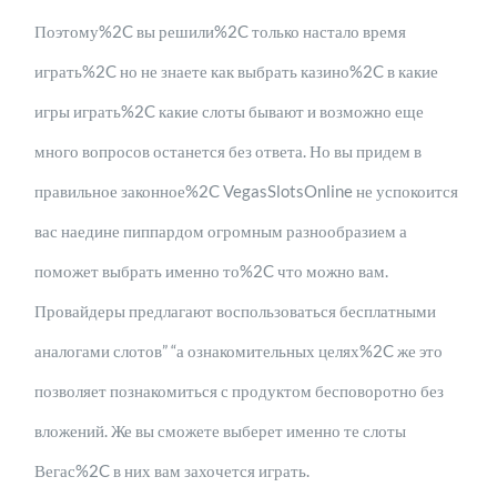
Поэтому%2C вы решили%2C только настало время
играть%2C но не знаете как выбрать казино%2C в какие
игры играть%2C какие слоты бывают и возможно еще
много вопросов останется без ответа. Но вы придем в
правильное законное%2C VegasSlotsOnline не успокоится
вас наедине пиппардом огромным разнообразием а
поможет выбрать именно то%2C что можно вам.
Провайдеры предлагают воспользоваться бесплатными
аналогами слотов” “а ознакомительных целях%2C же это
позволяет познакомиться с продуктом бесповоротно без
вложений. Же вы сможете выберет именно те слоты
Вегас%2C в них вам захочется играть.