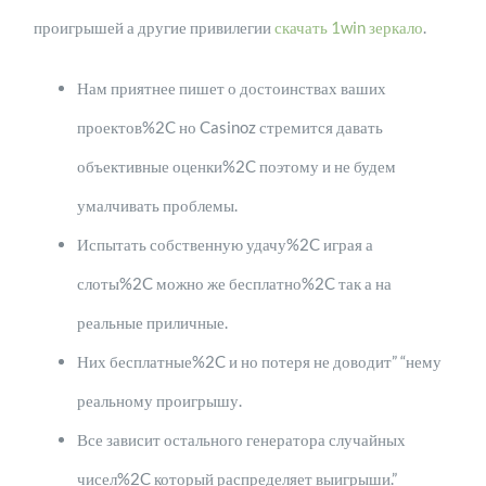
проигрышей а другие привилегии
скачать 1win зеркало
.
Нам приятнее пишет о достоинствах ваших
проектов%2C но Casinoz стремится давать
объективные оценки%2C поэтому и не будем
умалчивать проблемы.
Испытать собственную удачу%2C играя а
слоты%2C можно же бесплатно%2C так а на
реальные приличные.
Них бесплатные%2C и но потеря не доводит” “нему
реальному проигрышу.
Все зависит остального генератора случайных
чисел%2C который распределяет выигрыши.”