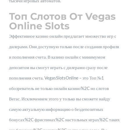
тысячи игровых автоматов.
Топ Слотов От Vegas
Online Slots
Эффективное казино онлайн предлагает множество игр с
дилерами. Они доступную только после создания профиля
и пополнения счета. В казино онлайн с минимумом
депозитом вы смогут играть с дилерами сразу после
пополнения счета. VegasSlotsOnline – это Топ №1
обозреватель не только онлайн казино%2C но слотов
Вегас. Исключением этого у только вы сможете найду
самую актуальную информацию о бездепозитных
бонусах%2C фриспинах%2C настольных играх%2C таких