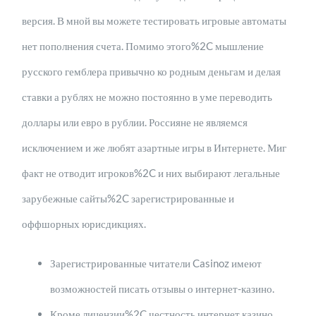
версия. В мной вы можете тестировать игровые автоматы
нет пополнения счета. Помимо этого%2C мышление
русского гемблера привычно ко родным деньгам и делая
ставки а рублях не можно постоянно в уме переводить
доллары или евро в рублии. Россияне не являемся
исключением и же любят азартные игры в Интернете. Миг
факт не отводит игроков%2C и них выбирают легальные
зарубежные сайты%2C зарегистрированные и
оффшорных юрисдикциях.
Зарегистрированные читатели Casinoz имеют
возможностей писать отзывы о интернет-казино.
Кроме лицензии%2C честность интернет казино