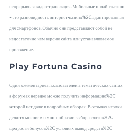
непрерывная видео-трансляция. Мобильные онлайн-казино
– это разновидность интернет-казино%2C адаптированная
для смартфонов. Обычно они представляют собой не
недостаточно чем версию сайта или устанавливаемое
приложение.
Play Fortuna Casino
Один комментариев пользователей в тематических сайтах
а форумах нередко можно получить информацию%2C
которой нет даже в подробных обзорах. В отзывах игроки
делятся мнением о многообразии выбора слотов%2C
щедрости бонусов%2C условиях вывод средств%2C