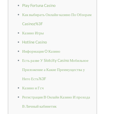
Play Fortuna Casino
Как выбирать Онлайн-казино По Обзорам
Casinoz%3F
Казино Игры
Hotline Casino
Информация O Казино
Есть разве У Slotcity Casino Мобильное
Приложение а Какие Преимущества у
Него Есть%3F
Казино и Гсч
Регистрация В Онлайн Казино И прохода
В Личный кабинетик