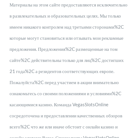
Материалы на этом сайте предоставляются исключительно
в развлекательных и образовательных целях. Мы только
имеем никакого контролем над третьими сторонами%2C
которые могут становиться или отзывать мои рекламные
предложения. Предложения%2C размещенные на том
сайте%2C действительны только для лиц%2C достигших
21 года%2C а резидентов соответствующих европе.
Пожалуйста%2C перед участием в акции внимательно
ознакомьтесь со своими положениями и условиями%2C
касающимися казино. Команда VegasSlotsOnline
сосредоточена и предоставлении качественных обзоров
всего%2C что же или иначе обстоит с онлайн казино и
онлайн слотами Вегас. Специалисты VegasSlotsOnline