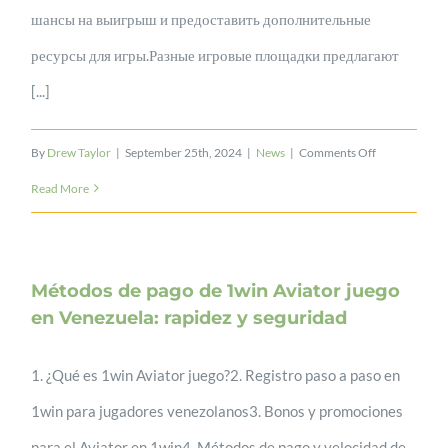
Играть
шансы на выигрыш и предоставить дополнительные
Онлайн
ресурсы для игры.Разные игровые площадки предлагают
На
[...]
Официальном
Сайте
on
By
Drew Taylor
|
September 25th, 2024
|
News
|
Comments Off
Kometa
Бонусы
Read More
Casino
Казино
Комета
Métodos de pago de 1win Aviator juego
en Venezuela: rapidez y seguridad
1. ¿Qué es 1win Aviator juego?2. Registro paso a paso en
1win para jugadores venezolanos3. Bonos y promociones
para el Aviator en 1win4. Métodos de pago y velocidad de