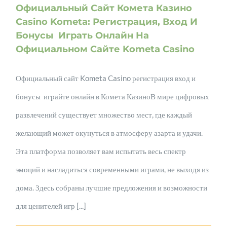
Официальный Сайт Комета Казино
Space
Casino Kometa: Регистрация, Вход И
На
Бонусы ️ Играть Онлайн На
Комета
Официальном Сайте Kometa Casino
Казино
Официальный сайт Kometa Casino регистрация вход и
бонусы ️ играйте онлайн в Комета КазиноВ мире цифровых
развлечений существует множество мест, где каждый
желающий может окунуться в атмосферу азарта и удачи.
Эта платформа позволяет вам испытать весь спектр
эмоций и насладиться современными играми, не выходя из
дома. Здесь собраны лучшие предложения и возможности
для ценителей игр [...]