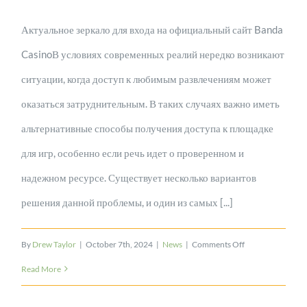
Казино
Актуальное зеркало для входа на официальный сайт Banda
CasinoВ условиях современных реалий нередко возникают
ситуации, когда доступ к любимым развлечениям может
оказаться затруднительным. В таких случаях важно иметь
альтернативные способы получения доступа к площадке
для игр, особенно если речь идет о проверенном и
надежном ресурсе. Существует несколько вариантов
решения данной проблемы, и один из самых [...]
on
By
Drew Taylor
|
October 7th, 2024
|
News
|
Comments Off
Banda
Read More
Casino