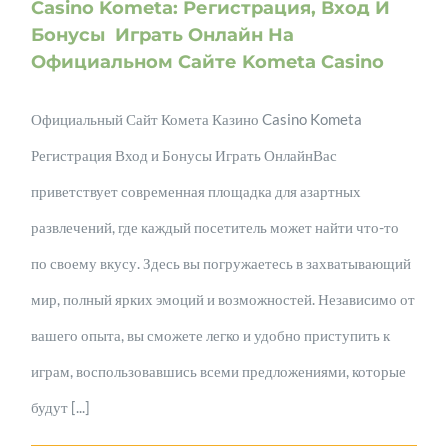
Casino Kometa: Регистрация, Вход И
Комета
Бонусы ️ Играть Онлайн На
Казино
Официальном Сайте Kometa Casino
Официальный Сайт Комета Казино Casino Kometa
Регистрация Вход и Бонусы Играть ОнлайнВас
приветствует современная площадка для азартных
развлечений, где каждый посетитель может найти что-то
по своему вкусу. Здесь вы погружаетесь в захватывающий
мир, полный ярких эмоций и возможностей. Независимо от
вашего опыта, вы сможете легко и удобно приступить к
играм, воспользовавшись всеми предложениями, которые
будут [...]