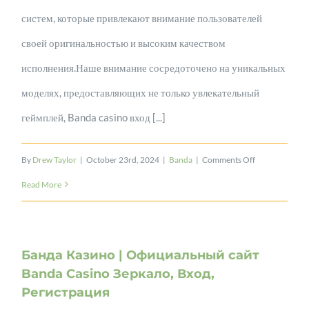
Регистрация
систем, которые привлекают внимание пользователей
своей оригинальностью и высоким качеством
исполнения.Наше внимание сосредоточено на уникальных
моделях, предоставляющих не только увлекательный
геймплей, Banda casino вход [...]
on
By
Drew Taylor
|
October 23rd, 2024
|
Banda
|
Comments Off
Gaminator3
Read More
slots
на
Банда Казино | Официальный сайт
Банда
Banda Casino Зеркало, Вход,
Казино
Регистрация