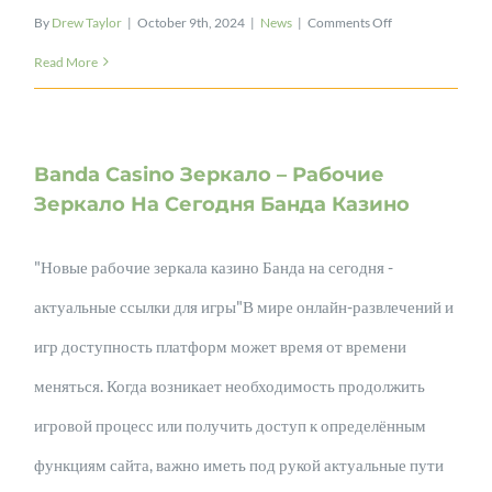
on
By
Drew Taylor
|
October 9th, 2024
|
News
|
Comments Off
Официальный
Read More
Сайт
Комета
Banda Casino Зеркало – Рабочие
Казино
Зеркало На Сегодня Банда Казино
Casino
Kometa:
"Новые рабочие зеркала казино Банда на сегодня -
Регистрация,
актуальные ссылки для игры"В мире онлайн-развлечений и
Вход
игр доступность платформ может время от времени
И
меняться. Когда возникает необходимость продолжить
Бонусы
игровой процесс или получить доступ к определённым
функциям сайта, важно иметь под рукой актуальные пути