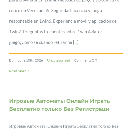
retiro en Venezuela5. Seguridad, licencia y juego
responsable en 1win6. Experiencia móvil y aplicación de
1win7. Preguntas frecuentes sobre 1win Aviator
juego¿Cómo sé cuándo retirar mi [...]
on
By
|
June 10th, 2026
|
Uncategorized
|
Comments Off
Métodos
Read More
de
pago
Игровые Автоматы Онлайн Играть
de
Бесплатно только Без Регистраци
1win
Aviator
Игровые Автоматы Онлайн Играть Бесплатно только Без