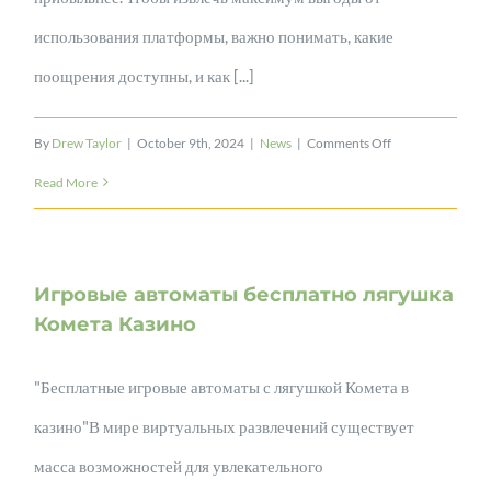
использования платформы, важно понимать, какие
поощрения доступны, и как [...]
on
By
Drew Taylor
|
October 9th, 2024
|
News
|
Comments Off
Как
Read More
получить
бонусы
Игровые автоматы бесплатно лягушка
в
Комета Казино
Комета
Казино?
"Бесплатные игровые автоматы с лягушкой Комета в
казино"В мире виртуальных развлечений существует
масса возможностей для увлекательного