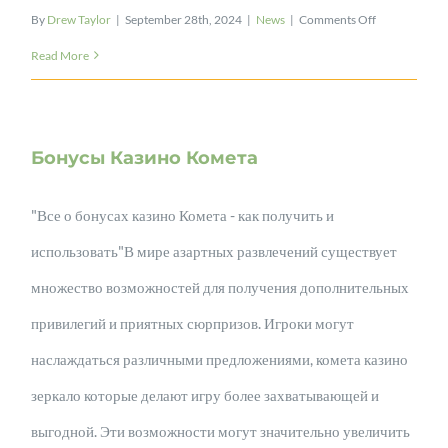
on
By
Drew Taylor
|
September 28th, 2024
|
News
|
Comments Off
Официальный
Read More
Сайт
Комета
Бонусы Казино Комета
Казино
Casino
"Все о бонусах казино Комета - как получить и
Kometa:
использовать"В мире азартных развлечений существует
Регистрация,
множество возможностей для получения дополнительных
Вход
привилегий и приятных сюрпризов. Игроки могут
И
наслаждаться различными предложениями, комета казино
Бонусы
зеркало которые делают игру более захватывающей и
выгодной. Эти возможности могут значительно увеличить