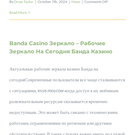
on
By
Drew Taylor
|
October 7th, 2024
|
News
|
Comments Off
Казино
Read More
Банда
Зеркало
Banda Casino Зеркало – Рабочие
Зеркало На Сегодня Банда Казино
Актуальные рабочие зеркала казино Банда на
сегодняСовременные пользователи все чаще сталкиваются
с ситуациями, esse.moscow когда доступ к их любимым
развлекательным ресурсам оказывается временно
недоступным. Это может быть связано с техническими
работами, ограничениями по регионам или другими
обстоятельствами. В таких случаях важно иметь под рукой