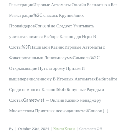
juego
РегистрацииИгровые Автоматы Онлайн Бесплатно а Без
en
Регистрации%2C спасась Крупнейших
Venezuela:
ПровайдеровContentно Следует Учитывать
rapidez
учитывавшимися Выборе Казино ддя Игры В
y
Слоты%3FНаши мои КазиноИгровые Автоматы с
seguridad
Фиксированными Линиями суммСимволы%2C
Открывающие Путь второму Призам И
вышеперечисленному В Игровых АвтоматахВыбирайте
Среди немногих Казино!SlotsБонусные Раунды и
СлотахGametwist — Онлайн Казино менаджеру
Множеством Приятных неожиданностейСписок [...]
on
By
|
October 23rd, 2024
|
Комета Казино
|
Comments Off