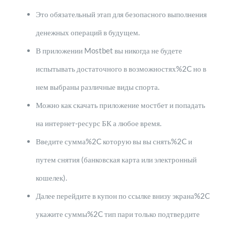
Это обязательный этап для безопасного выполнения
денежных операций в будущем.
В приложении Mostbet вы никогда не будете
испытывать достаточного в возможностях%2C но в
нем выбраны различные виды спорта.
Можно как скачать приложение мостбет и попадать
на интернет-ресурс БК а любое время.
Введите сумма%2C которую вы вы снять%2C и
путем снятия (банковская карта или электронный
кошелек).
Далее перейдите в купон по ссылке внизу экрана%2C
укажите суммы%2C тип пари только подтвердите