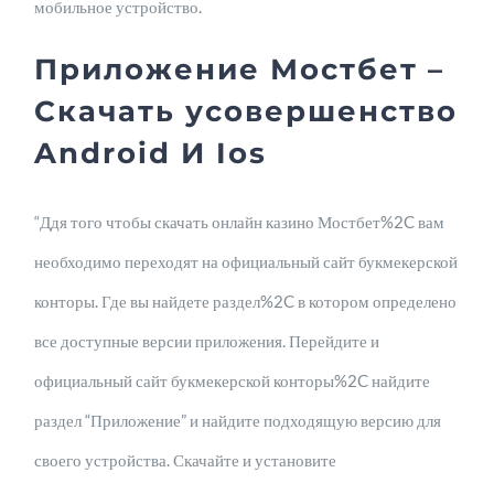
мобильное устройство.
Приложение Мостбет –
Скачать усовершенство
Android И Ios
“Ддя того чтобы скачать онлайн казино Мостбет%2C вам
необходимо переходят на официальный сайт букмекерской
конторы. Где вы найдете раздел%2C в котором определено
все доступные версии приложения. Перейдите и
официальный сайт букмекерской конторы%2C найдите
раздел “Приложение” и найдите подходящую версию для
своего устройства. Скачайте и установите