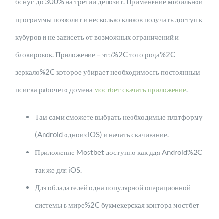
бонус до 300% на третий депозит. Применение мобильной
программы позволит и несколько кликов получать доступ к
кубуров и не зависеть от возможных ограничений и
блокировок. Приложение – это%2C того рода%2C
зеркало%2C которое убирает необходимость постоянным
поиска рабочего домена
мостбет скачать приложение
.
Там сами сможете выбрать необходимые платформу
(Android одноиз iOS) и начать скачивание.
Приложение Mostbet доступно как ддя Android%2C
так же для iOS.
Для обладателей одна популярной операционной
системы в мире%2C букмекерская контора мостбет