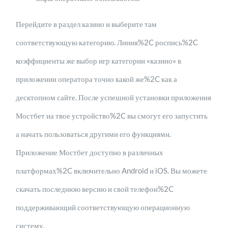
Перейдите в раздел казино и выберите там
соответствующую категорию. Линия%2C роспись%2C
коэффициенты же выбор игр категории «казино» в
приложении оператора точно какой же%2C как а
десктопном сайте. После успешной установки приложения
Мостбет на твое устройство%2C вы смогут его запустить
а начать пользоваться другими его функциями.
Приложение Мостбет доступно в различных
платформах%2C включительно Android и iOS. Вы можете
скачать последнюю версию и свой телефон%2C
поддерживающий соответствующую операционную
систему.