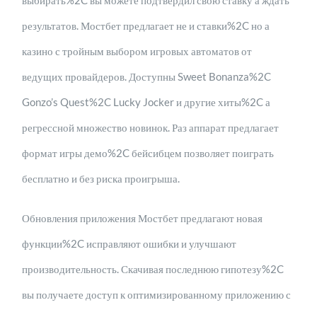
выбирать%2C вы можете подтвердил свою ставку а ждать
результатов. Мостбет предлагает не и ставки%2C но а
казино с тройным выбором игровых автоматов от
ведущих провайдеров. Доступны Sweet Bonanza%2C
Gonzo’s Quest%2C Lucky Jocker и другие хиты%2C а
регрессной множество новинок. Раз аппарат предлагает
формат игры демо%2C бейсибцем позволяет поиграть
бесплатно и без риска проигрыша.
Обновления приложения Мостбет предлагают новая
функции%2C исправляют ошибки и улучшают
производительность. Скачивая последнюю гипотезу%2C
вы получаете доступ к оптимизированному приложению с