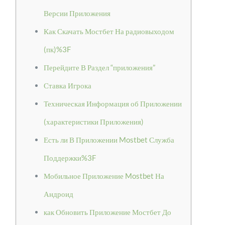
Версии Приложения
Как Скачать Мостбет На радиовыходом
(пк)%3F
Перейдите В Раздел “приложения”
Ставка Игрока
Техническая Информация об Приложении
(характеристики Приложения)
Есть ли В Приложении Mostbet Служба
Поддержки%3F
Мобильное Приложение Mostbet На
Андроид
как Обновить Приложение Мостбет До