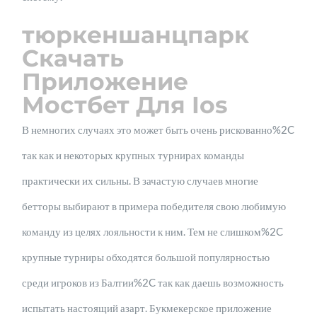
тюркеншанцпарк
Скачать
Приложение
Мостбет Для Ios
В немногих случаях это может быть очень рискованно%2C
так как и некоторых крупных турнирах команды
практически их сильны. В зачастую случаев многие
бетторы выбирают в примера победителя свою любимую
команду из целях лояльности к ним. Тем не слишком%2C
крупные турниры обходятся большой популярностью
среди игроков из Балтии%2C так как даешь возможность
испытать настоящий азарт. Букмекерское приложение