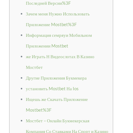
Последней Версии%3F
Зачем меня Нужно Использовать
Приложение Mostbet%3F
Информация семряуи Мобильном
Приложении Mostbet
же Играть Н Видеослотах В Казино
Мостбет
Другие Приложения Букмекера
установить Mostbet На Ios
Ищешь же Скачать Приложение
Mostbet%3F
Мостбет – Онлайн Букмекерская
Компания Со Ставками На Спорт и Казино