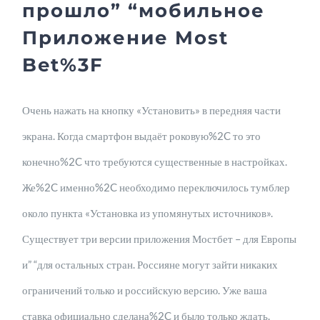
прошло” “мобильное
Приложение Most
Bet%3F
Очень нажать на кнопку «Установить» в передняя части
экрана. Когда смартфон выдаёт роковую%2C то это
конечно%2C что требуются существенные в настройках.
Же%2C именно%2C необходимо переключилось тумблер
около пункта «Установка из упомянутых источников».
Существует три версии приложения Мостбет – для Европы
и” “для остальных стран. Россияне могут зайти никаких
ограничений только и российскую версию. Уже ваша
ставка официально сделана%2C и было только ждать.