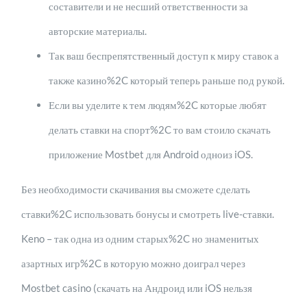
составители и не несший ответственности за
авторские материалы.
Так ваш беспрепятственный доступ к миру ставок а
также казино%2C который теперь раньше под рукой.
Если вы уделите к тем людям%2C которые любят
делать ставки на спорт%2C то вам стоило скачать
приложение Mostbet для Android одноиз iOS.
Без необходимости скачивания вы сможете сделать
ставки%2C использовать бонусы и смотреть live-ставки.
Keno – так одна из одним старых%2C но знаменитых
азартных игр%2C в которую можно доиграл через
Mostbet casino (скачать на Андроид или iOS нельзя