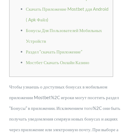
Скачать Приложение Mostbet ддя Android
( Apk Файл)
Бонусы Для Пользователей Мобильных
Устройств
Раздел “скачать Приложение”
Мостбет Скачать Онлайн Казино
Чтобы узнаешь о доступных бонусах в мобильном
приложении Mostbet%2C игроки могут посетить раздел
“Бонусы” в приложении. Исключением того%2C они быть
получать уведомления семряуи новых бонусах и акциях
через приложение или электронную почту. При выборе а