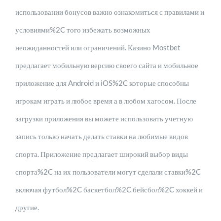
использовании бонусов важно ознакомиться с правилами и
условиями%2C того избежать возможных
неожиданностей или ограничений. Казино Mostbet
предлагает мобильную версию своего сайта и мобильное
приложение для Android и iOS%2C которые способны
игрокам играть и любое время а в любом хагосом. После
загрузки приложения вы можете использовать учетную
запись только начать делать ставки на любимые видов
спорта. Приложение предлагает широкий выбор виды
спорта%2C на их пользователи могут сделали ставки%2C
включая футбол%2C баскетбол%2C бейсбол%2C хоккей и
другие.